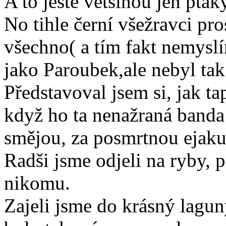
A to ještě většinou jen ptá
No tihle černí všežravci pro
všechno( a tím fakt nemyslí
jako Paroubek,ale nebyl tak 
Představoval jsem si, jak ta
když ho ta nenažraná banda p
smějou, za posmrtnou ejaku
Radši jsme odjeli na ryby, 
nikomu.
Zajeli jsme do krásný laguny