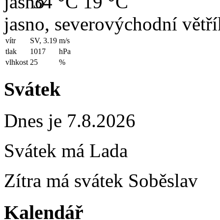
34 °C
19 °C
jasno, severovýchodní větří
vítr
SV, 3.19
m/s
tlak
1017
hPa
vlhkost
25
%
Svátek
Dnes je 7.8.2026
Svátek má
Lada
Zítra má svátek
Soběslav
Kalendář