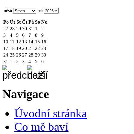
měsíc
rok
Po
Út
St
Čt
Pá
So
Ne
27
28
29
30
31
1
2
3
4
5
6
7
8
9
10
11
12
13
14
15
16
17
18
19
20
21
22
23
24
25
26
27
28
29
30
31
1
2
3
4
5
6
Navigace
Úvodní stránka
Co mě baví