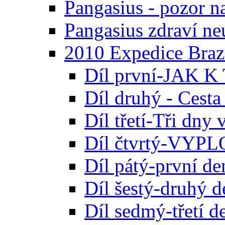
Pangasius - pozor na
Pangasius zdraví neu
2010 Expedice Braz
Díl první-JAK
Díl druhý - Cesta
Díl třetí-Tři dny
Díl čtvrtý-VY
Díl pátý-první d
Díl šestý-druhý 
Díl sedmý-třetí d