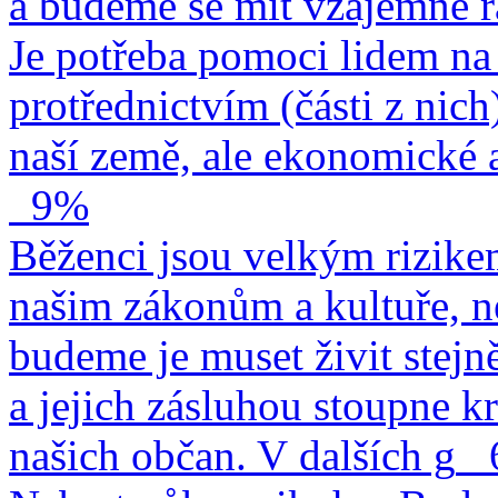
a budeme se mít vzájemně r
Je potřeba pomoci lidem na 
protřednictvím (části z nich
naší země, ale ekonomické a
9%
Běženci jsou velkým rizike
našim zákonům a kultuře, n
budeme je muset živit stejn
a jejich zásluhou stoupne kr
našich občan. V dalších g