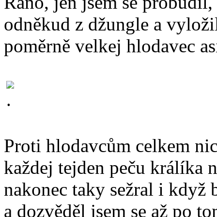
Ráno, jen jsem se probudil,
odněkud z džungle a vyložil
poměrně velkej hlodavec asi
Proti hlodavcům celkem ni
každej tejden peču králíka 
nakonec taky sežral i když 
a dozvěděl jsem se až po to