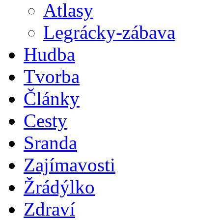
Atlasy
Legrácky-zábava
Hudba
Tvorba
Články
Cesty
Sranda
Zajímavosti
Žrádýlko
Zdraví