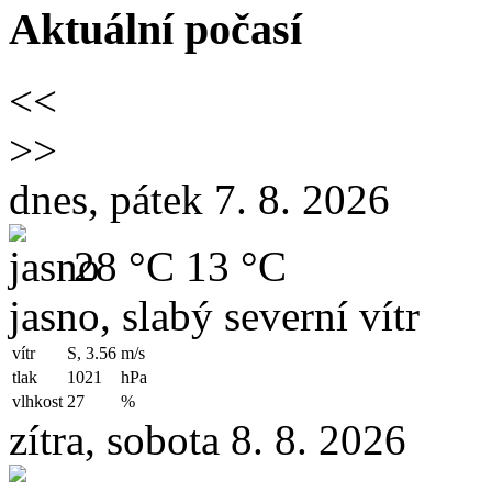
Aktuální počasí
<<
>>
dnes, pátek 7. 8. 2026
28 °C
13 °C
jasno, slabý severní vítr
vítr
S, 3.56
m/s
tlak
1021
hPa
vlhkost
27
%
zítra, sobota 8. 8. 2026