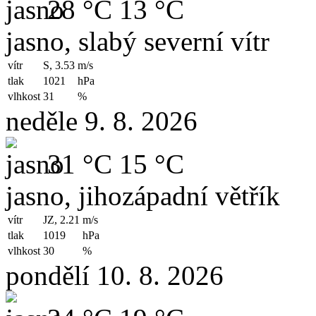
28 °C
13 °C
jasno, slabý severní vítr
vítr
S, 3.53
m/s
tlak
1021
hPa
vlhkost
31
%
neděle 9. 8. 2026
31 °C
15 °C
jasno, jihozápadní větřík
vítr
JZ, 2.21
m/s
tlak
1019
hPa
vlhkost
30
%
pondělí 10. 8. 2026