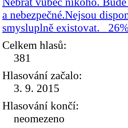
Nebrat vůbec nikoho. Bude 
a nebezpečné.Nejsou dispo
smysluplně existovat.
26
Celkem hlasů:
381
Hlasování začalo:
3. 9. 2015
Hlasování končí:
neomezeno