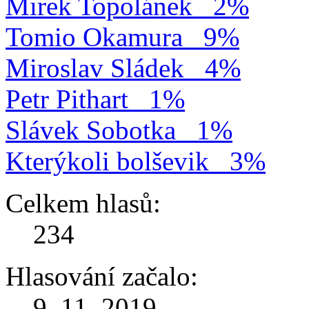
Mirek Topolánek
2%
Tomio Okamura
9%
Miroslav Sládek
4%
Petr Pithart
1%
Slávek Sobotka
1%
Kterýkoli bolševik
3%
Celkem hlasů:
234
Hlasování začalo:
9. 11. 2019