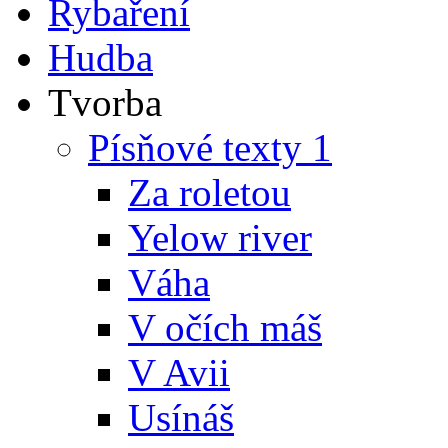
Rybaření
Hudba
Tvorba
Písňové texty 1
Za roletou
Yelow river
Váha
V očích máš
V Avii
Usínáš