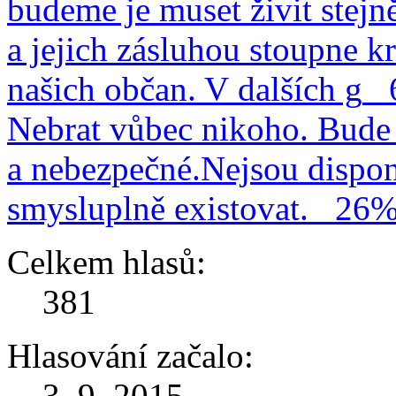
budeme je muset živit stejn
a jejich zásluhou stoupne kr
našich občan. V dalších g
Nebrat vůbec nikoho. Bude 
a nebezpečné.Nejsou dispo
smysluplně existovat.
26
Celkem hlasů:
381
Hlasování začalo:
3. 9. 2015