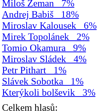
Miloš Zeman
7%
Andrej Babiš
18%
Miroslav Kalousek
6%
Mirek Topolánek
2%
Tomio Okamura
9%
Miroslav Sládek
4%
Petr Pithart
1%
Slávek Sobotka
1%
Kterýkoli bolševik
3%
Celkem hlasů: