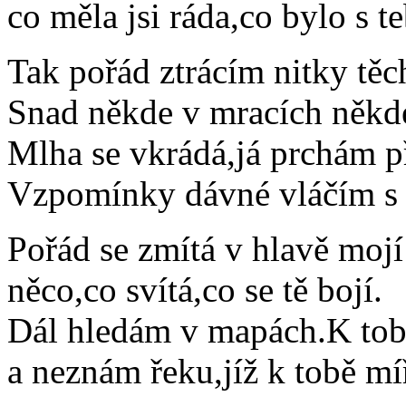
co měla jsi ráda,co bylo s t
Tak pořád ztrácím nitky těc
Snad někde v mracích někde
Mlha se vkrádá,já prchám p
Vzpomínky dávné vláčím s 
Pořád se zmítá v hlavě mojí
něco,co svítá,co se tě bojí.
Dál hledám v mapách.K to
a neznám řeku,jíž k tobě mí