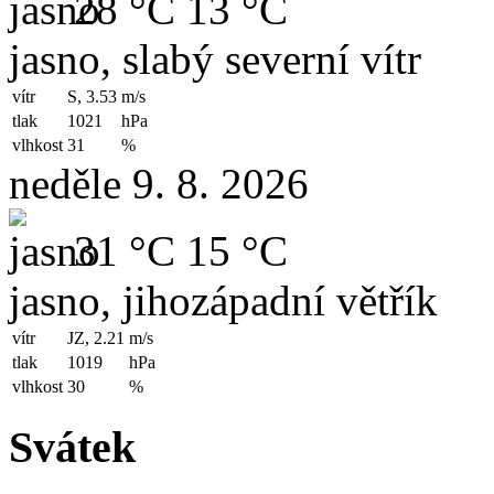
28 °C
13 °C
jasno, slabý severní vítr
vítr
S, 3.53
m/s
tlak
1021
hPa
vlhkost
31
%
neděle 9. 8. 2026
31 °C
15 °C
jasno, jihozápadní větřík
vítr
JZ, 2.21
m/s
tlak
1019
hPa
vlhkost
30
%
Svátek