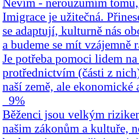
Nevím - nerouzumím tomu, 
Imigrace je užitečná. Přines
se adaptují, kulturně nás o
a budeme se mít vzájemně r
Je potřeba pomoci lidem na 
protřednictvím (části z nich
naší země, ale ekonomické a
9%
Běženci jsou velkým rizike
našim zákonům a kultuře, n