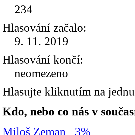
234
Hlasování začalo:
9. 11. 2019
Hlasování končí:
neomezeno
Hlasujte kliknutím na jedn
Kdo, nebo co nás v součas
Miloš Zeman
3%