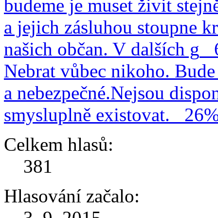
budeme je muset živit stejn
a jejich zásluhou stoupne kr
našich občan. V dalších g
Nebrat vůbec nikoho. Bude 
a nebezpečné.Nejsou dispo
smysluplně existovat.
26
Celkem hlasů:
381
Hlasování začalo:
3. 9. 2015