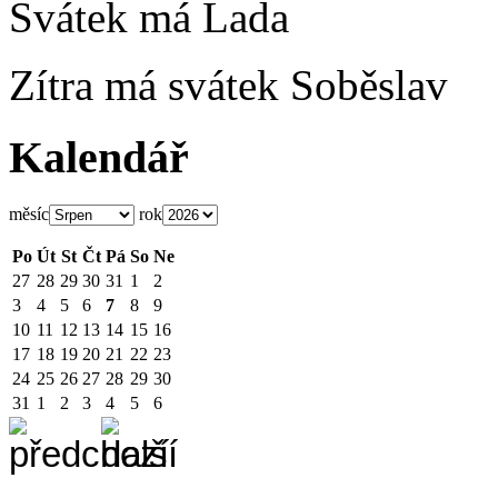
Svátek má
Lada
Zítra má svátek
Soběslav
Kalendář
měsíc
rok
Po
Út
St
Čt
Pá
So
Ne
27
28
29
30
31
1
2
3
4
5
6
7
8
9
10
11
12
13
14
15
16
17
18
19
20
21
22
23
24
25
26
27
28
29
30
31
1
2
3
4
5
6