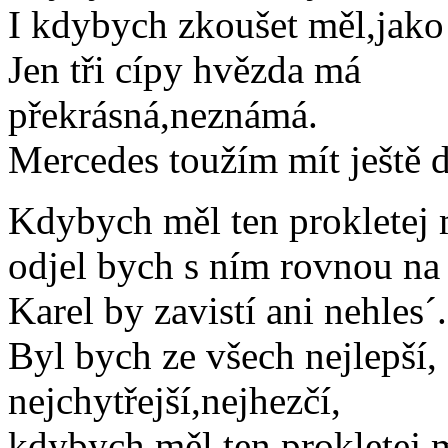
I kdybych zkoušet měl,jako
Jen tři cípy hvězda má
překrásná,neznámá.
Mercedes toužím mít ještě d
Kdybych měl ten prokletej
odjel bych s ním rovnou na
Karel by zavistí ani nehles´.
Byl bych ze všech nejlepší,
nejchytřejší,nejhezčí,
kdybych měl ten prokletej 