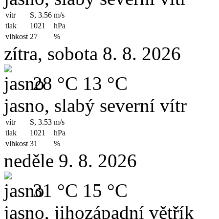
vítr
S, 3.56
m/s
tlak
1021
hPa
vlhkost
27
%
zítra, sobota 8. 8. 2026
28 °C
13 °C
jasno, slabý severní vítr
vítr
S, 3.53
m/s
tlak
1021
hPa
vlhkost
31
%
neděle 9. 8. 2026
31 °C
15 °C
jasno, jihozápadní větřík