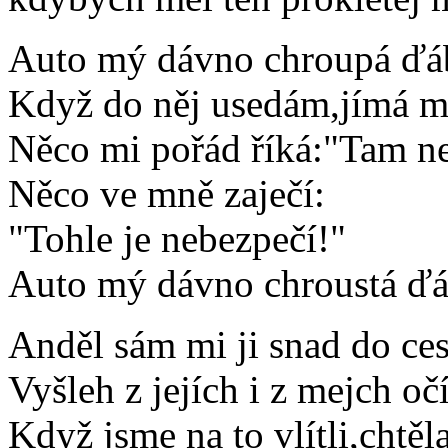
Auto mý dávno chroupá ďáb
Když do něj usedám,jímá m
Něco mi pořád říká:"Tam ne
Něco ve mně zaječí:
"Tohle je nebezpečí!"
Auto mý dávno chroustá ďáb
Anděl sám mi ji snad do ces
Vyšleh z jejích i z mejch oč
Když jsme na to vlítli,chtě