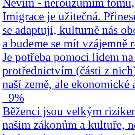
Nevím - nerouzumím tomu, 
Imigrace je užitečná. Přines
se adaptují, kulturně nás o
a budeme se mít vzájemně r
Je potřeba pomoci lidem na 
protřednictvím (části z nich
naší země, ale ekonomické a
9%
Běženci jsou velkým rizike
našim zákonům a kultuře, n