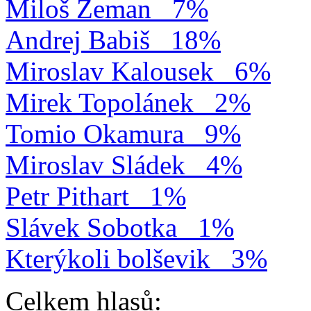
Miloš Zeman
7%
Andrej Babiš
18%
Miroslav Kalousek
6%
Mirek Topolánek
2%
Tomio Okamura
9%
Miroslav Sládek
4%
Petr Pithart
1%
Slávek Sobotka
1%
Kterýkoli bolševik
3%
Celkem hlasů: