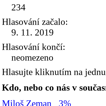
234
Hlasování začalo:
9. 11. 2019
Hlasování končí:
neomezeno
Hlasujte kliknutím na jedn
Kdo, nebo co nás v součas
Miloš Zeman
3%