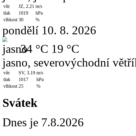
vítr
JZ, 2.21
m/s
tlak
1019
hPa
vlhkost
30
%
pondělí 10. 8. 2026
34 °C
19 °C
jasno, severovýchodní větří
vítr
SV, 3.19
m/s
tlak
1017
hPa
vlhkost
25
%
Svátek
Dnes je 7.8.2026