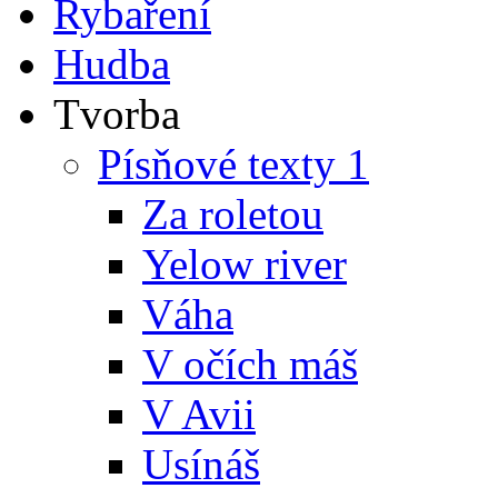
Rybaření
Hudba
Tvorba
Písňové texty 1
Za roletou
Yelow river
Váha
V očích máš
V Avii
Usínáš