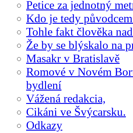
Petice za jednotný m
Kdo je tedy původcem 
Tohle fakt člověka na
Že by se blýskalo na p
Masakr v Bratislavě
Romové v Novém Boru 
bydlení
Vážená redakcia,
Cikáni ve Švýcarsku.
Odkazy