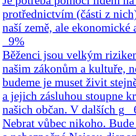
Je potřeba pomoci lidem na 
protřednictvím (části z nich
naší země, ale ekonomické a
9%
Běženci jsou velkým rizike
našim zákonům a kultuře, n
budeme je muset živit stejn
a jejich zásluhou stoupne kr
našich občan. V dalších g
Nebrat vůbec nikoho. Bude 