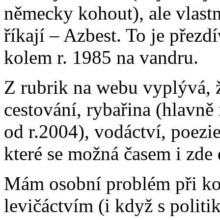
německy kohout), ale vlastn
říkají – Azbest. To je přezd
kolem r. 1985 na vandru.
Z rubrik na webu vyplývá, 
cestování, rybařina (hlavn
od r.2004), vodáctví, poezie,
které se možná časem i zde 
Mám osobní problém při kon
levičáctvím (i když s politi