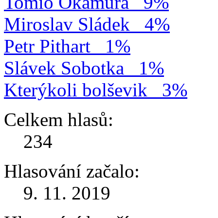
Tomio Okamura
9%
Miroslav Sládek
4%
Petr Pithart
1%
Slávek Sobotka
1%
Kterýkoli bolševik
3%
Celkem hlasů:
234
Hlasování začalo:
9. 11. 2019