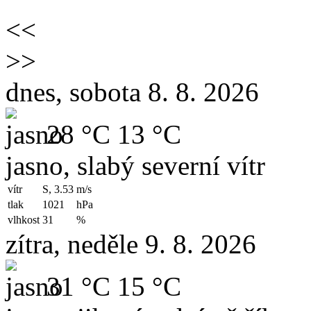
<<
>>
dnes, sobota 8. 8. 2026
28 °C
13 °C
jasno, slabý severní vítr
vítr
S, 3.53
m/s
tlak
1021
hPa
vlhkost
31
%
zítra, neděle 9. 8. 2026
31 °C
15 °C