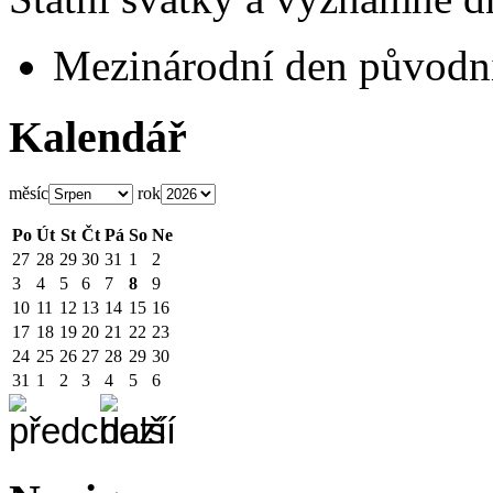
Mezinárodní den původní
Kalendář
měsíc
rok
Po
Út
St
Čt
Pá
So
Ne
27
28
29
30
31
1
2
3
4
5
6
7
8
9
10
11
12
13
14
15
16
17
18
19
20
21
22
23
24
25
26
27
28
29
30
31
1
2
3
4
5
6