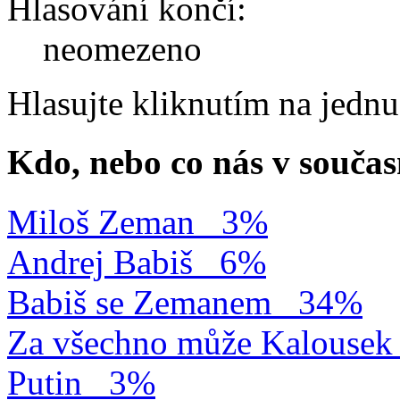
Hlasování končí:
neomezeno
Hlasujte kliknutím na jedn
Kdo, nebo co nás v součas
Miloš Zeman
3%
Andrej Babiš
6%
Babiš se Zemanem
34%
Za všechno může Kalousek
Putin
3%