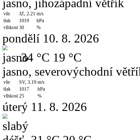
jasno, jihozápadní větřík
vítr
JZ, 2.21
m/s
tlak
1019
hPa
vlhkost
30
%
pondělí 10. 8. 2026
34 °C
19 °C
jasno, severovýchodní větří
vítr
SV, 3.19
m/s
tlak
1017
hPa
vlhkost
25
%
úterý 11. 8. 2026
31 °C
20 °C