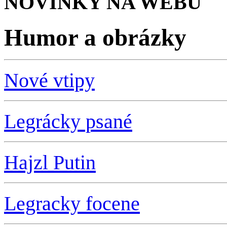
NOVINKY NA WEBU
Humor a obrázky
Nové vtipy
Legrácky psané
Hajzl Putin
L
egracky focene