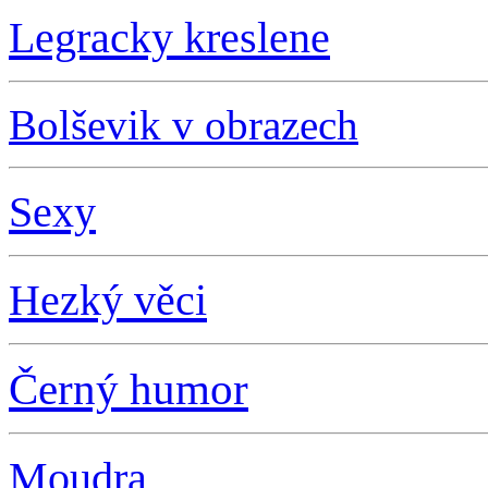
L
egracky kreslene
Bolševik v obrazech
S
exy
Hezký věci
Černý humor
Moudra