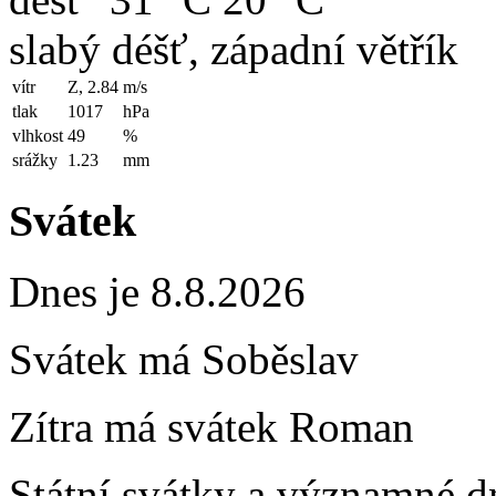
slabý déšť, západní větřík
vítr
Z, 2.84
m/s
tlak
1017
hPa
vlhkost
49
%
srážky
1.23
mm
Svátek
Dnes je 8.8.2026
Svátek má
Soběslav
Zítra má svátek
Roman
Státní svátky a významné dn