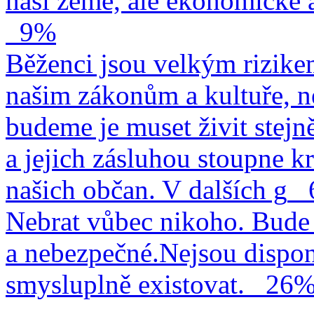
naší země, ale ekonomické a
9%
Běženci jsou velkým rizike
našim zákonům a kultuře, n
budeme je muset živit stejn
a jejich zásluhou stoupne kr
našich občan. V dalších g
Nebrat vůbec nikoho. Bude 
a nebezpečné.Nejsou dispo
smysluplně existovat.
26