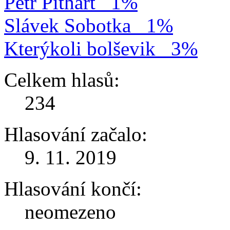
Petr Pithart
1%
Slávek Sobotka
1%
Kterýkoli bolševik
3%
Celkem hlasů:
234
Hlasování začalo:
9. 11. 2019
Hlasování končí:
neomezeno