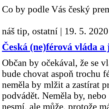
Co by podle Vás český pre
náš tip, ostatní
|
19. 5. 2020
Česká (ne)férová vláda a je
Občan by očekával, že se vl
bude chovat aspoň trochu f
neměla by mlžit a zastírat 
podvádět. Neměla by, nebo 
nesmí, ale může, protože má