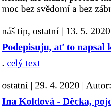
moc bez svědomí a bez záb
náš tip, ostatní
|
13. 5. 2020
Podepisuju, ať to napsal 
.
celý text
ostatní
|
29. 4. 2020
|
Autor
Ina Koldová - Děcka, poj