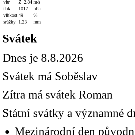
vítr
Z, 2.84
m/s
tlak
1017
hPa
vlhkost
49
%
srážky
1.23
mm
Svátek
Dnes je 8.8.2026
Svátek má
Soběslav
Zítra má svátek
Roman
Státní svátky a významné dn
Mezinárodní den původní