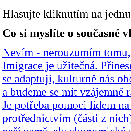
Hlasujte kliknutím na jedn
Co si myslíte o současné v
Nevím - nerouzumím tomu, 
Imigrace je užitečná. Přines
se adaptují, kulturně nás o
a budeme se mít vzájemně r
Je potřeba pomoci lidem na 
protřednictvím (části z nich