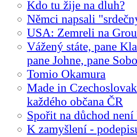
Kdo tu žije na dluh?
Němci napsali "srdeč
USA: Zemreli na Groun
Vážený státe, pane Kla
pane Johne, pane Sobo
Tomio Okamura
Made in Czechoslovaki
každého občana ČR
Spořit na důchod není 
K zamyšlení - podepis