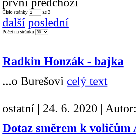
první
předchozí
Číslo stránky
ze
3
další
poslední
Počet na stránku
Radkin Honzák - bajka
...o Burešovi
celý text
ostatní
|
24. 6. 2020
|
Autor
Dotaz směrem k voličům