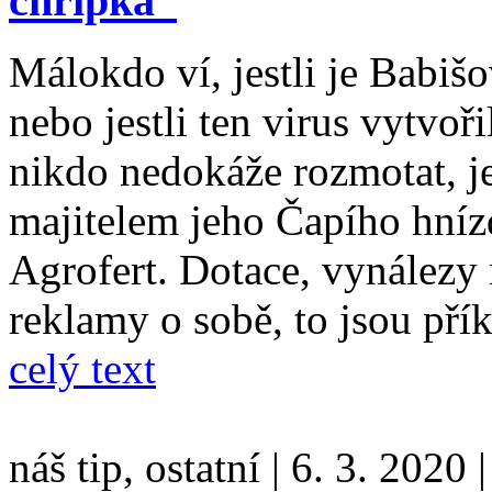
chřipka“
Málokdo ví, jestli je Babišo
nebo jestli ten virus vytvoři
nikdo nedokáže rozmotat, j
majitelem jeho Čapího hnízd
Agrofert. Dotace, vynálezy
reklamy o sobě, to jsou pří
celý text
náš tip, ostatní
|
6. 3. 2020