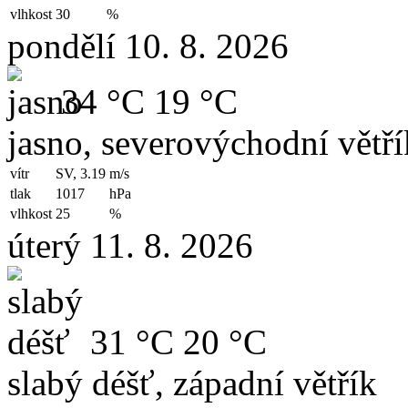
vlhkost
30
%
pondělí 10. 8. 2026
34 °C
19 °C
jasno, severovýchodní větří
vítr
SV, 3.19
m/s
tlak
1017
hPa
vlhkost
25
%
úterý 11. 8. 2026
31 °C
20 °C
slabý déšť, západní větřík