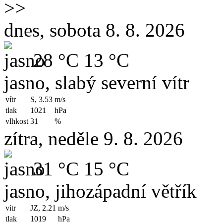
>>
dnes, sobota 8. 8. 2026
28 °C
13 °C
jasno, slabý severní vítr
vítr
S, 3.53
m/s
tlak
1021
hPa
vlhkost
31
%
zítra, neděle 9. 8. 2026
31 °C
15 °C
jasno, jihozápadní větřík
vítr
JZ, 2.21
m/s
tlak
1019
hPa