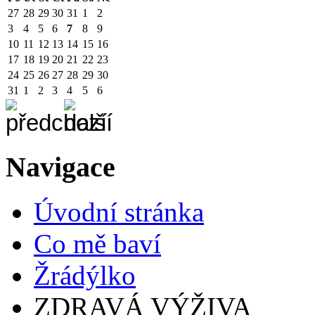
27
28
29
30
31
1
2
3
4
5
6
7
8
9
10
11
12
13
14
15
16
17
18
19
20
21
22
23
24
25
26
27
28
29
30
31
1
2
3
4
5
6
Navigace
Úvodní stránka
Co mě baví
Žrádýlko
ZDRAVÁ VÝŽIVA