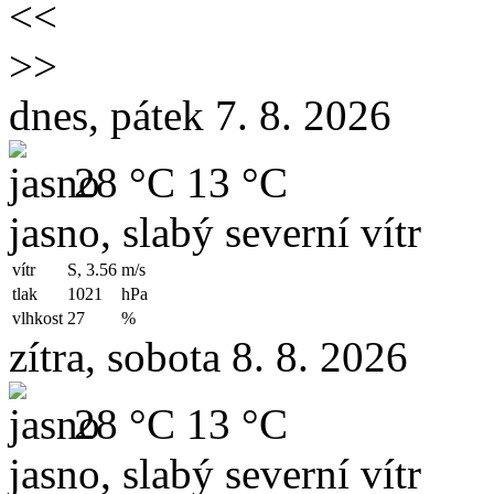
<<
>>
dnes, pátek 7. 8. 2026
28 °C
13 °C
jasno, slabý severní vítr
vítr
S, 3.56
m/s
tlak
1021
hPa
vlhkost
27
%
zítra, sobota 8. 8. 2026
28 °C
13 °C
jasno, slabý severní vítr