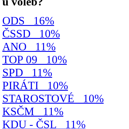
u voleb?
ODS
16%
ČSSD
10%
ANO
11%
TOP 09
10%
SPD
11%
PIRÁTI
10%
STAROSTOVÉ
10%
KSČM
11%
KDU - ČSL
11%