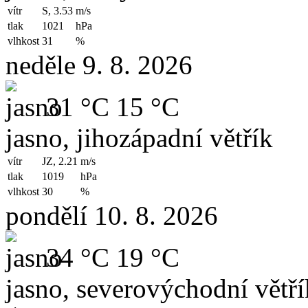
vítr
S, 3.53
m/s
tlak
1021
hPa
vlhkost
31
%
neděle 9. 8. 2026
31 °C
15 °C
jasno, jihozápadní větřík
vítr
JZ, 2.21
m/s
tlak
1019
hPa
vlhkost
30
%
pondělí 10. 8. 2026
34 °C
19 °C
jasno, severovýchodní větří