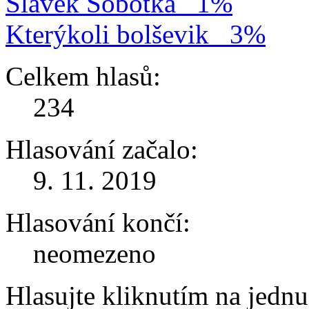
Slávek Sobotka
1%
Kterýkoli bolševik
3%
Celkem hlasů:
234
Hlasování začalo:
9. 11. 2019
Hlasování končí:
neomezeno
Hlasujte kliknutím na jedn