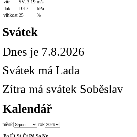
vítr
SV, 3.19
m/s
tlak
1017
hPa
vlhkost
25
%
Svátek
Dnes je 7.8.2026
Svátek má
Lada
Zítra má svátek
Soběslav
Kalendář
měsíc
rok
Po
Út
St
Čt
Pá
So
Ne