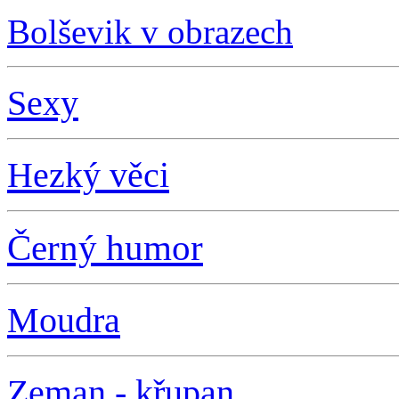
Bolševik v obrazech
S
exy
Hezký věci
Černý humor
Moudra
Zeman - křupan