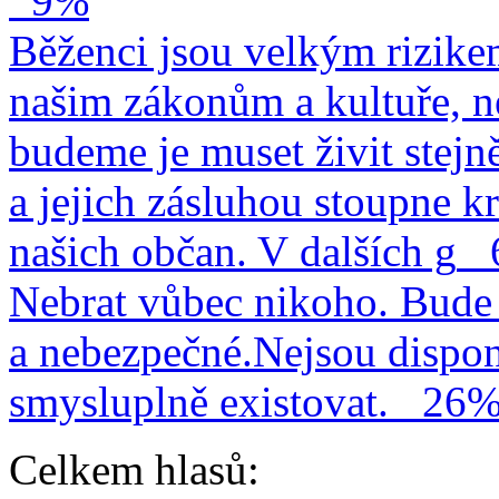
9%
Běženci jsou velkým rizike
našim zákonům a kultuře, n
budeme je muset živit stejn
a jejich zásluhou stoupne kr
našich občan. V dalších g
Nebrat vůbec nikoho. Bude 
a nebezpečné.Nejsou dispo
smysluplně existovat.
26
Celkem hlasů: