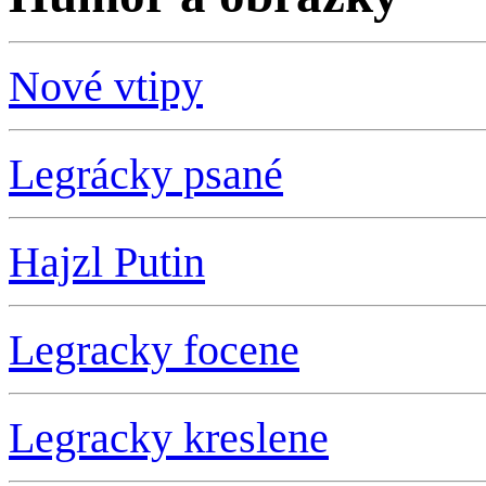
Nové vtipy
Legrácky psané
Hajzl Putin
L
egracky focene
L
egracky kreslene