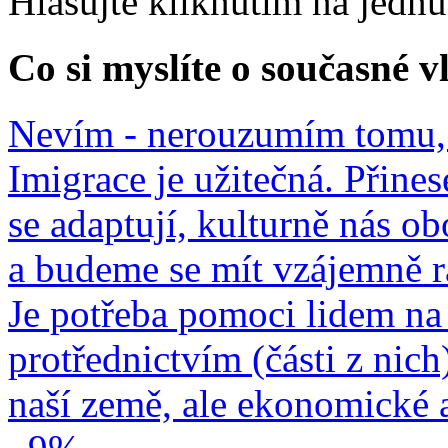
Hlasujte kliknutím na jedn
Co si myslíte o současné v
Nevím - nerouzumím tomu, 
Imigrace je užitečná. Přines
se adaptují, kulturně nás o
a budeme se mít vzájemně r
Je potřeba pomoci lidem na 
protřednictvím (části z nich
naší země, ale ekonomické a