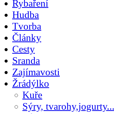
Rybaření
Hudba
Tvorba
Články
Cesty
Sranda
Zajímavosti
Žrádýlko
Kuře
Sýry, tvarohy,jogurty...