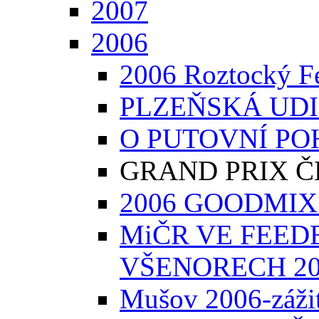
2007
2006
2006 Roztocký F
PLZEŇSKÁ UDICE
O PUTOVNÍ PO
GRAND PRIX Č
2006 GOODMIX F
MiČR VE FEED
VŠENORECH 20
Mušov 2006-zážite