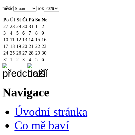
měsíc
rok
Po
Út
St
Čt
Pá
So
Ne
27
28
29
30
31
1
2
3
4
5
6
7
8
9
10
11
12
13
14
15
16
17
18
19
20
21
22
23
24
25
26
27
28
29
30
31
1
2
3
4
5
6
Navigace
Úvodní stránka
Co mě baví