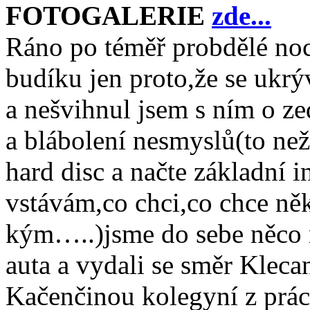
FOTOGALERIE
zde...
Ráno po téměř probdělé noci
budíku jen proto,že se ukrý
a nešvihnul jsem s ním o z
a blábolení nesmyslů(to ne
hard disc a načte základní 
vstávám,co chci,co chce něk
kým…..)jsme do sebe něco n
auta a vydali se směr Kleca
Kačenčinou kolegyní z práce