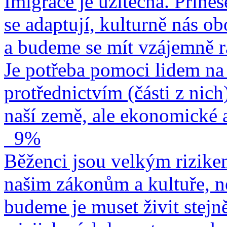
Imigrace je užitečná. Přines
se adaptují, kulturně nás o
a budeme se mít vzájemně r
Je potřeba pomoci lidem na 
protřednictvím (části z nich
naší země, ale ekonomické a
9%
Běženci jsou velkým rizike
našim zákonům a kultuře, n
budeme je muset živit stejn