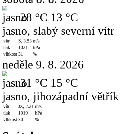
28 °C
13 °C
jasno, slabý severní vítr
vítr
S, 3.53
m/s
tlak
1021
hPa
vlhkost
31
%
neděle 9. 8. 2026
31 °C
15 °C
jasno, jihozápadní větřík
vítr
JZ, 2.21
m/s
tlak
1019
hPa
vlhkost
30
%