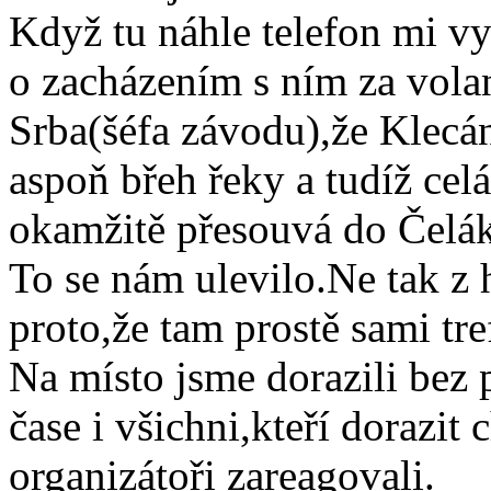
Když tu náhle telefon mi v
o zacházením s ním za vol
Srba(šéfa závodu),že Klecá
aspoň břeh řeky a tudíž celá
okamžitě přesouvá do Čelák
To se nám ulevilo.Ne tak z 
proto,že tam prostě sami tre
Na místo jsme dorazili bez
čase i všichni,kteří dorazit
organizátoři zareagovali.