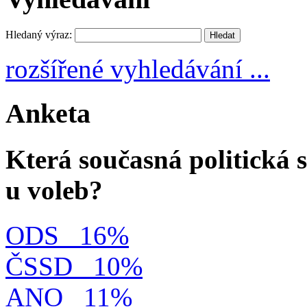
Hledaný výraz:
rozšířené vyhledávání ...
Anketa
Která současná politická s
u voleb?
ODS
16%
ČSSD
10%
ANO
11%