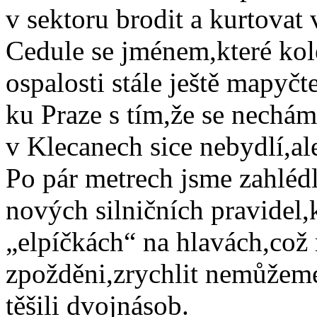
v sektoru brodit a kurtovat 
Cedule se jménem,které kol
ospalosti stále ještě mapyčt
ku Praze s tím,že se nechá
v Klecanech sice nebydlí,ale
Po pár metrech jsme zahlédl
nových silničních pravidel,
„elpíčkách“ na hlavách,což
zpožděni,zrychlit nemůžeme
těšili dvojnásob.