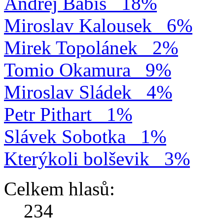
Andrej Babiš
18%
Miroslav Kalousek
6%
Mirek Topolánek
2%
Tomio Okamura
9%
Miroslav Sládek
4%
Petr Pithart
1%
Slávek Sobotka
1%
Kterýkoli bolševik
3%
Celkem hlasů:
234