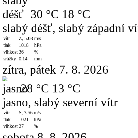
30 °C
18 °C
slabý déšť, slabý západní ví
vítr
Z, 5.03
m/s
tlak
1018
hPa
vlhkost
36
%
srážky
0.14
mm
zítra, pátek 7. 8. 2026
28 °C
13 °C
jasno, slabý severní vítr
vítr
S, 3.56
m/s
tlak
1021
hPa
vlhkost
27
%
sobota 8. 8. 2026