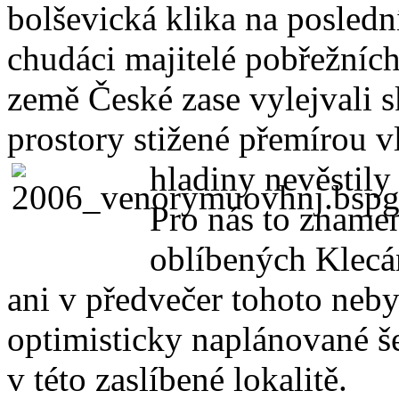
bolševická klika na posledn
chudáci majitelé pobřežníc
země České zase vylejvali s
prostory stižené přemírou v
hladiny nevěstily
Pro nás to zname
oblíbených Klecán
ani v předvečer tohoto nebyl
optimisticky naplánované 
v této zaslíbené lokalitě.