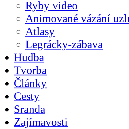
Ryby video
Animované vázání uzl
Atlasy
Legrácky-zábava
Hudba
Tvorba
Články
Cesty
Sranda
Zajímavosti