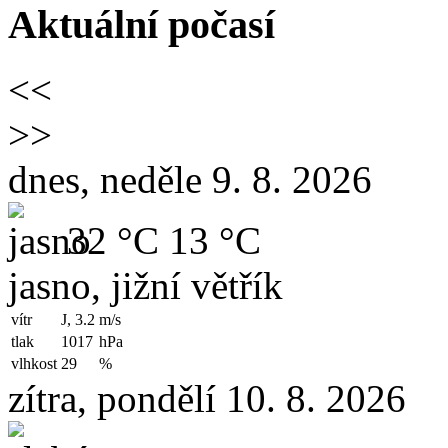
Aktuální počasí
<<
>>
dnes, neděle 9. 8. 2026
32 °C
13 °C
jasno, jižní větřík
vítr
J, 3.2
m/s
tlak
1017
hPa
vlhkost
29
%
zítra, pondělí 10. 8. 2026