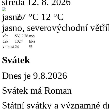
středa 12. 8. 2026
27 °C
12 °C
jasno, severovýchodní větří
vítr
SV, 2.78
m/s
tlak
1024
hPa
vlhkost
24
%
Svátek
Dnes je 9.8.2026
Svátek má
Roman
Státní svátky a významné d