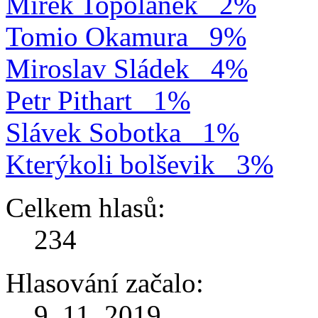
Mirek Topolánek
2%
Tomio Okamura
9%
Miroslav Sládek
4%
Petr Pithart
1%
Slávek Sobotka
1%
Kterýkoli bolševik
3%
Celkem hlasů:
234
Hlasování začalo:
9. 11. 2019