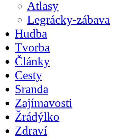
Atlasy
Legrácky-zábava
Hudba
Tvorba
Články
Cesty
Sranda
Zajímavosti
Žrádýlko
Zdraví