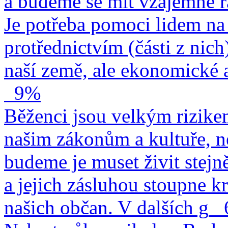
a budeme se mít vzájemně r
Je potřeba pomoci lidem na 
protřednictvím (části z nich
naší země, ale ekonomické a
9%
Běženci jsou velkým rizike
našim zákonům a kultuře, n
budeme je muset živit stejn
a jejich zásluhou stoupne kr
našich občan. V dalších g