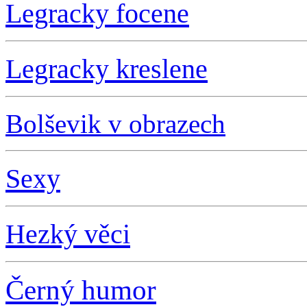
L
egracky focene
L
egracky kreslene
Bolševik v obrazech
S
exy
Hezký věci
Černý humor