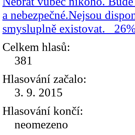
Nebrat vůbec nikoho. Bude 
a nebezpečné.Nejsou dispo
smysluplně existovat.
26
Celkem hlasů:
381
Hlasování začalo:
3. 9. 2015
Hlasování končí:
neomezeno