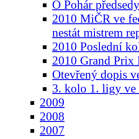
O Pohár předsed
2010 MiČR ve fee
nestát mistrem re
2010 Poslední kol
2010 Grand Prix 
Otevřený dopis ve
3. kolo 1. ligy v
2009
2008
2007