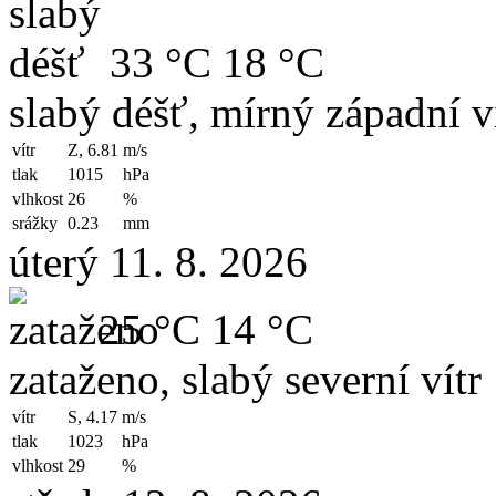
33 °C
18 °C
slabý déšť, mírný západní v
vítr
Z, 6.81
m/s
tlak
1015
hPa
vlhkost
26
%
srážky
0.23
mm
úterý 11. 8. 2026
25 °C
14 °C
zataženo, slabý severní vítr
vítr
S, 4.17
m/s
tlak
1023
hPa
vlhkost
29
%