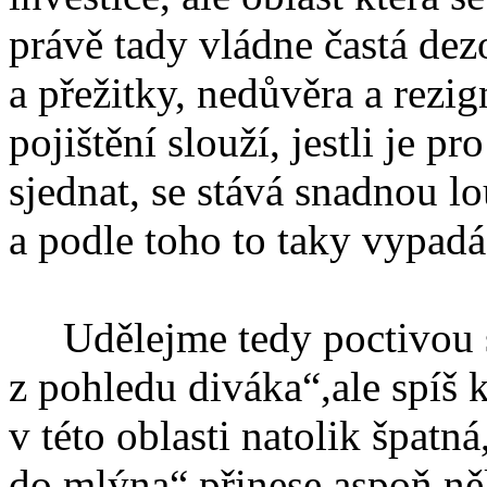
právě tady vládne častá dez
a přežitky, nedůvěra a rezi
pojištění slouží, jestli je p
sjednat, se stává snadnou l
a podle toho to taky vypadá
Udělejme tedy poctivou so
z pohledu diváka“,ale spíš k
v této oblasti natolik špatná
do mlýna“ přinese aspoň n