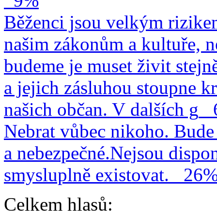
9%
Běženci jsou velkým rizike
našim zákonům a kultuře, n
budeme je muset živit stejn
a jejich zásluhou stoupne kr
našich občan. V dalších g
Nebrat vůbec nikoho. Bude 
a nebezpečné.Nejsou dispo
smysluplně existovat.
26
Celkem hlasů: