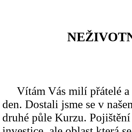
NEŽIVOTNÍ P
Vítám Vás milí přátelé a č
den. Dostali jsme se v naše
druhé půle Kurzu. Pojištěn
investice, ale oblast která 