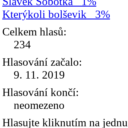
Slávek Sobotka
1%
Kterýkoli bolševik
3%
Celkem hlasů:
234
Hlasování začalo:
9. 11. 2019
Hlasování končí:
neomezeno
Hlasujte kliknutím na jedn