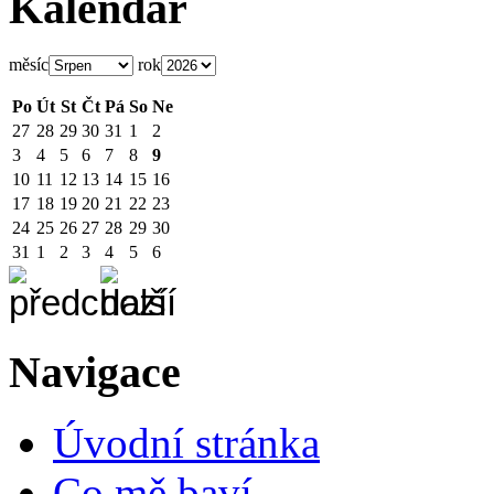
Kalendář
měsíc
rok
Po
Út
St
Čt
Pá
So
Ne
27
28
29
30
31
1
2
3
4
5
6
7
8
9
10
11
12
13
14
15
16
17
18
19
20
21
22
23
24
25
26
27
28
29
30
31
1
2
3
4
5
6
Navigace
Úvodní stránka
Co mě baví