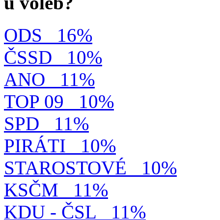
u voleb?
ODS
16%
ČSSD
10%
ANO
11%
TOP 09
10%
SPD
11%
PIRÁTI
10%
STAROSTOVÉ
10%
KSČM
11%
KDU - ČSL
11%