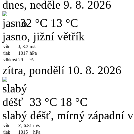
dnes, neděle 9. 8. 2026
32 °C
13 °C
jasno, jižní větřík
vítr
J, 3.2
m/s
tlak
1017
hPa
vlhkost
29
%
zítra, pondělí 10. 8. 2026
33 °C
18 °C
slabý déšť, mírný západní v
vítr
Z, 6.81
m/s
tlak
1015
hPa