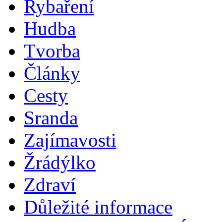
Rybaření
Hudba
Tvorba
Články
Cesty
Sranda
Zajímavosti
Žrádýlko
Zdraví
Důležité informace