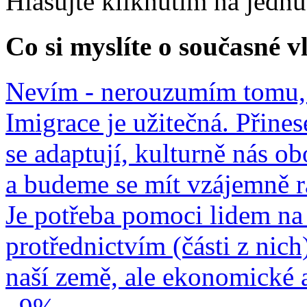
Hlasujte kliknutím na jedn
Co si myslíte o současné v
Nevím - nerouzumím tomu, 
Imigrace je užitečná. Přines
se adaptují, kulturně nás o
a budeme se mít vzájemně r
Je potřeba pomoci lidem na 
protřednictvím (části z nich
naší země, ale ekonomické a