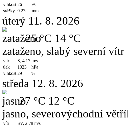
vlhkost
26
%
srážky
0.23
mm
úterý 11. 8. 2026
25 °C
14 °C
zataženo, slabý severní vítr
vítr
S, 4.17
m/s
tlak
1023
hPa
vlhkost
29
%
středa 12. 8. 2026
27 °C
12 °C
jasno, severovýchodní větří
vítr
SV, 2.78
m/s