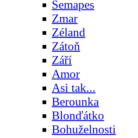
Semapes
Zmar
Zéland
Zátoň
Září
Amor
Asi tak...
Berounka
Blonďátko
Bohuželnosti