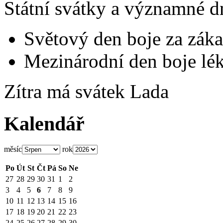
Státní svátky a významné d
Světový den boje za záka
Mezinárodní den boje lék
Zítra má svátek
Lada
Kalendář
měsíc
rok
Po
Út
St
Čt
Pá
So
Ne
27
28
29
30
31
1
2
3
4
5
6
7
8
9
10
11
12
13
14
15
16
17
18
19
20
21
22
23
24
25
26
27
28
29
30