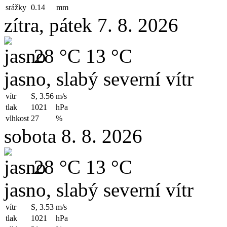
srážky
0.14
mm
zítra, pátek 7. 8. 2026
28 °C
13 °C
jasno, slabý severní vítr
vítr
S, 3.56
m/s
tlak
1021
hPa
vlhkost
27
%
sobota 8. 8. 2026
28 °C
13 °C
jasno, slabý severní vítr
vítr
S, 3.53
m/s
tlak
1021
hPa