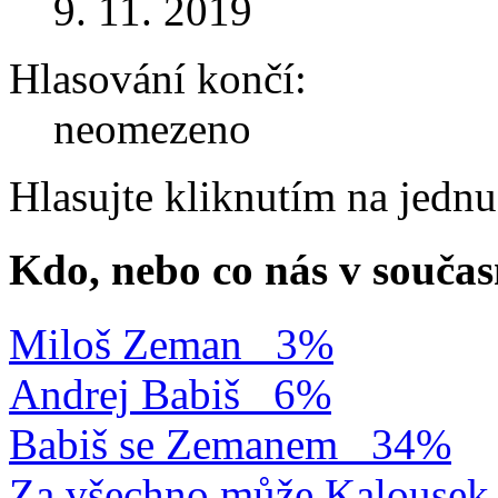
9. 11. 2019
Hlasování končí:
neomezeno
Hlasujte kliknutím na jedn
Kdo, nebo co nás v součas
Miloš Zeman
3%
Andrej Babiš
6%
Babiš se Zemanem
34%
Za všechno může Kalousek