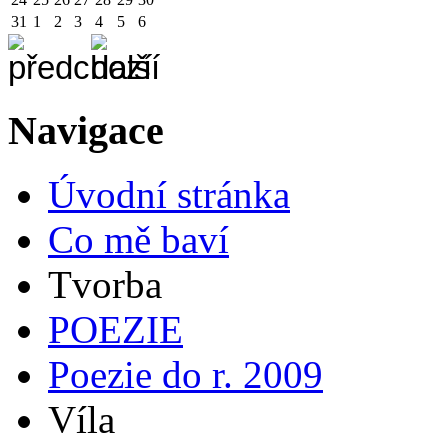
31
1
2
3
4
5
6
Navigace
Úvodní stránka
Co mě baví
Tvorba
POEZIE
Poezie do r. 2009
Víla