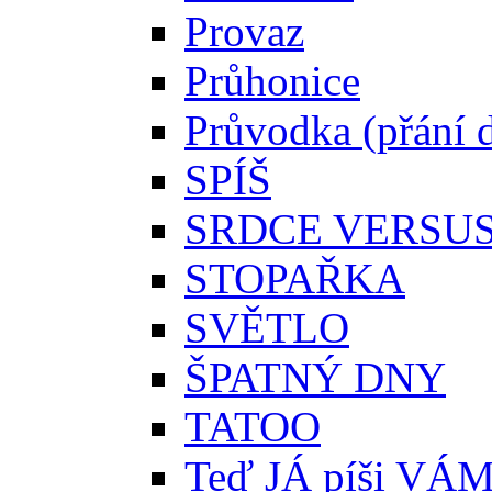
Provaz
Průhonice
Průvodka (přání 
SPÍŠ
SRDCE VERSU
STOPAŘKA
SVĚTLO
ŠPATNÝ DNY
TATOO
Teď JÁ píši VÁ