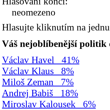
Hlasování končí:
neomezeno
Hlasujte kliknutím na jedn
Váš nejoblíbenější politi
Václav Havel
41%
Václav Klaus
8%
Miloš Zeman
7%
Andrej Babiš
18%
Miroslav Kalousek
6%