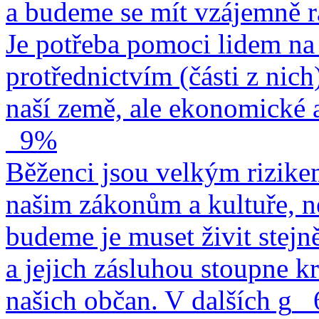
a budeme se mít vzájemně r
Je potřeba pomoci lidem na 
protřednictvím (části z nich
naší země, ale ekonomické a
9%
Běženci jsou velkým rizike
našim zákonům a kultuře, n
budeme je muset živit stejn
a jejich zásluhou stoupne kr
našich občan. V dalších g