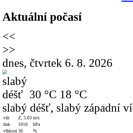
Aktuální počasí
<<
>>
dnes, čtvrtek 6. 8. 2026
30 °C
18 °C
slabý déšť, slabý západní ví
vítr
Z, 5.03
m/s
tlak
1018
hPa
vlhkost
36
%