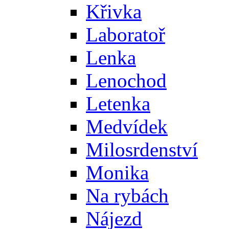
Křivka
Laboratoř
Lenka
Lenochod
Letenka
Medvídek
Milosrdenství
Monika
Na rybách
Nájezd