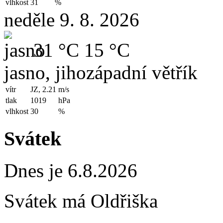
vlhkost
31
%
neděle 9. 8. 2026
31 °C
15 °C
jasno, jihozápadní větřík
vítr
JZ, 2.21
m/s
tlak
1019
hPa
vlhkost
30
%
Svátek
Dnes je 6.8.2026
Svátek má
Oldřiška