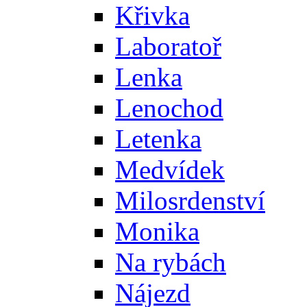
Křivka
Laboratoř
Lenka
Lenochod
Letenka
Medvídek
Milosrdenství
Monika
Na rybách
Nájezd