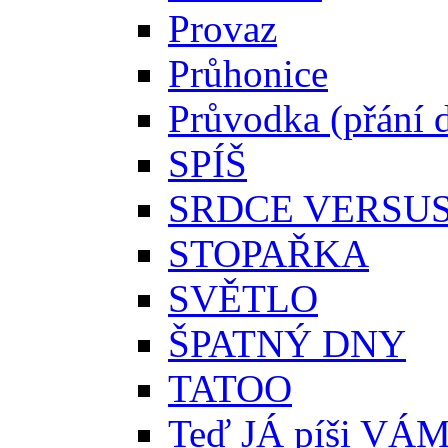
Provaz
Průhonice
Průvodka (přání 
SPÍŠ
SRDCE VERSU
STOPAŘKA
SVĚTLO
ŠPATNÝ DNY
TATOO
Teď JÁ píši VÁ