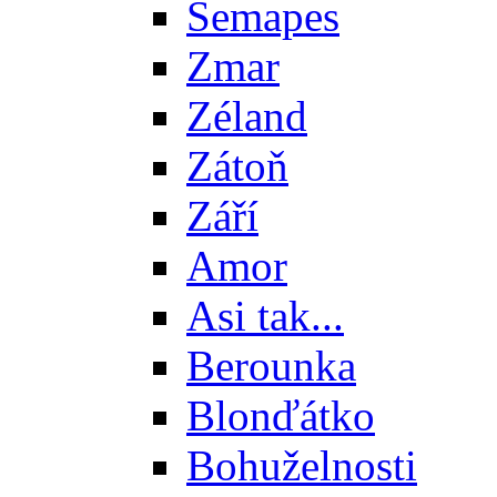
Semapes
Zmar
Zéland
Zátoň
Září
Amor
Asi tak...
Berounka
Blonďátko
Bohuželnosti