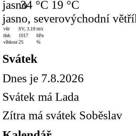
34 °C
19 °C
jasno, severovýchodní větří
vítr
SV, 3.19
m/s
tlak
1017
hPa
vlhkost
25
%
Svátek
Dnes je 7.8.2026
Svátek má
Lada
Zítra má svátek
Soběslav
Kalendář