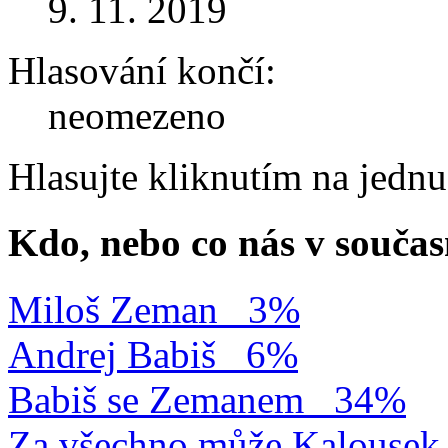
9. 11. 2019
Hlasování končí:
neomezeno
Hlasujte kliknutím na jedn
Kdo, nebo co nás v součas
Miloš Zeman
3%
Andrej Babiš
6%
Babiš se Zemanem
34%
Za všechno může Kalousek