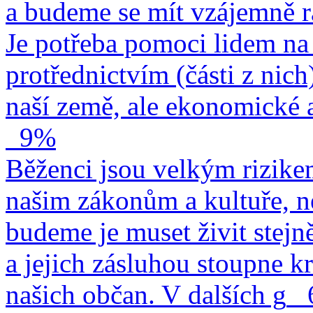
a budeme se mít vzájemně r
Je potřeba pomoci lidem na 
protřednictvím (části z nich
naší země, ale ekonomické a
9%
Běženci jsou velkým rizike
našim zákonům a kultuře, n
budeme je muset živit stejn
a jejich zásluhou stoupne kr
našich občan. V dalších g