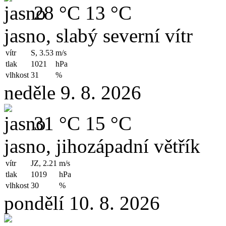
28 °C
13 °C
jasno, slabý severní vítr
vítr
S, 3.53
m/s
tlak
1021
hPa
vlhkost
31
%
neděle 9. 8. 2026
31 °C
15 °C
jasno, jihozápadní větřík
vítr
JZ, 2.21
m/s
tlak
1019
hPa
vlhkost
30
%
pondělí 10. 8. 2026