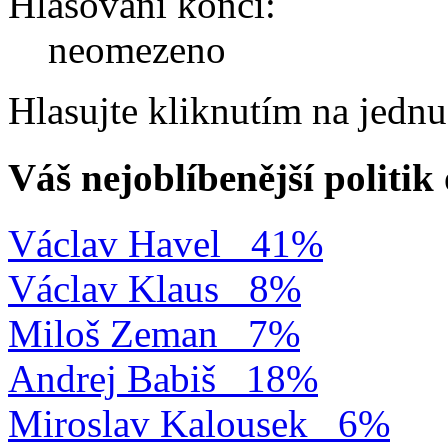
Hlasování končí:
neomezeno
Hlasujte kliknutím na jedn
Váš nejoblíbenější politi
Václav Havel
41%
Václav Klaus
8%
Miloš Zeman
7%
Andrej Babiš
18%
Miroslav Kalousek
6%