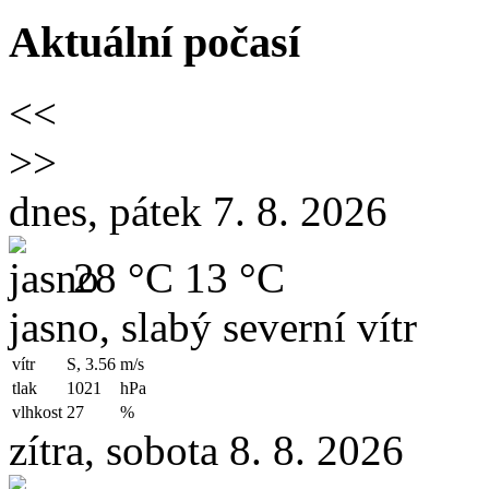
Aktuální počasí
<<
>>
dnes, pátek 7. 8. 2026
28 °C
13 °C
jasno, slabý severní vítr
vítr
S, 3.56
m/s
tlak
1021
hPa
vlhkost
27
%
zítra, sobota 8. 8. 2026