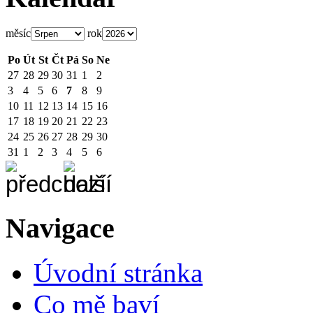
měsíc
rok
Po
Út
St
Čt
Pá
So
Ne
27
28
29
30
31
1
2
3
4
5
6
7
8
9
10
11
12
13
14
15
16
17
18
19
20
21
22
23
24
25
26
27
28
29
30
31
1
2
3
4
5
6
Navigace
Úvodní stránka
Co mě baví