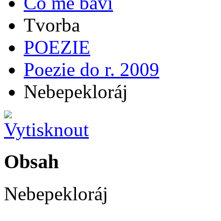
Co mě baví
Tvorba
POEZIE
Poezie do r. 2009
Nebepekloráj
Obsah
Nebepekloráj