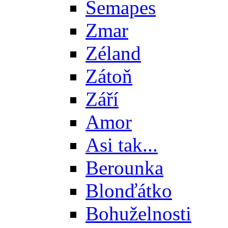
Semapes
Zmar
Zéland
Zátoň
Září
Amor
Asi tak...
Berounka
Blonďátko
Bohuželnosti