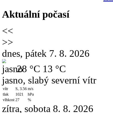
Aktuální počasí
<<
>>
dnes, pátek 7. 8. 2026
28 °C
13 °C
jasno, slabý severní vítr
vítr
S, 3.56
m/s
tlak
1021
hPa
vlhkost
27
%
zítra, sobota 8. 8. 2026