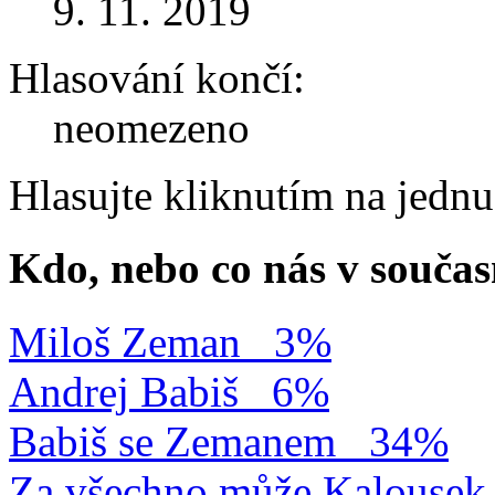
9. 11. 2019
Hlasování končí:
neomezeno
Hlasujte kliknutím na jedn
Kdo, nebo co nás v součas
Miloš Zeman
3%
Andrej Babiš
6%
Babiš se Zemanem
34%
Za všechno může Kalousek