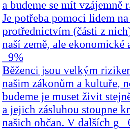
a budeme se mít vzájemně r
Je potřeba pomoci lidem na 
protřednictvím (části z nich
naší země, ale ekonomické a
9%
Běženci jsou velkým rizike
našim zákonům a kultuře, n
budeme je muset živit stejn
a jejich zásluhou stoupne kr
našich občan. V dalších g