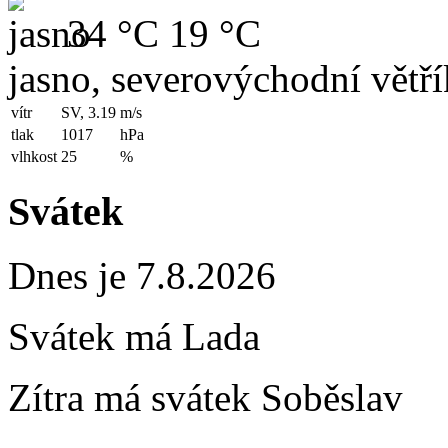
34 °C
19 °C
jasno, severovýchodní větří
vítr
SV, 3.19
m/s
tlak
1017
hPa
vlhkost
25
%
Svátek
Dnes je 7.8.2026
Svátek má
Lada
Zítra má svátek
Soběslav