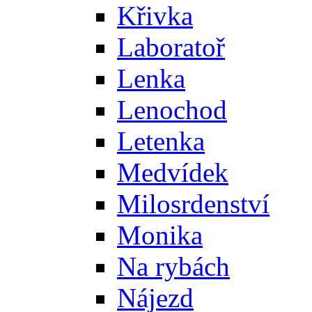
Křivka
Laboratoř
Lenka
Lenochod
Letenka
Medvídek
Milosrdenství
Monika
Na rybách
Nájezd