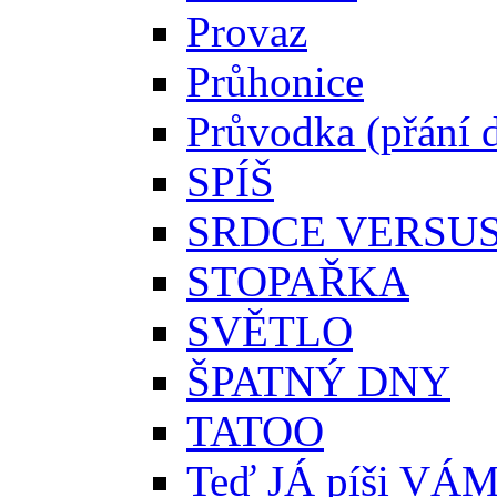
Provaz
Průhonice
Průvodka (přání 
SPÍŠ
SRDCE VERSU
STOPAŘKA
SVĚTLO
ŠPATNÝ DNY
TATOO
Teď JÁ píši VÁ