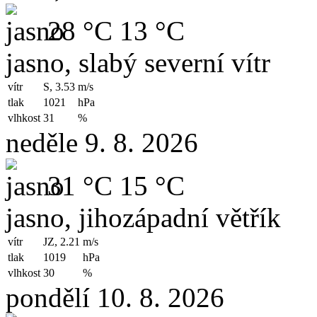
28 °C
13 °C
jasno, slabý severní vítr
vítr
S, 3.53
m/s
tlak
1021
hPa
vlhkost
31
%
neděle 9. 8. 2026
31 °C
15 °C
jasno, jihozápadní větřík
vítr
JZ, 2.21
m/s
tlak
1019
hPa
vlhkost
30
%
pondělí 10. 8. 2026