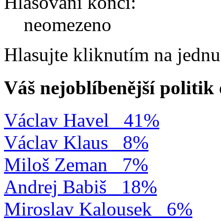
Hlasování končí:
neomezeno
Hlasujte kliknutím na jedn
Váš nejoblíbenější politi
Václav Havel
41%
Václav Klaus
8%
Miloš Zeman
7%
Andrej Babiš
18%
Miroslav Kalousek
6%