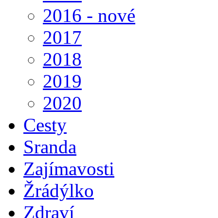
2016 - nové
2017
2018
2019
2020
Cesty
Sranda
Zajímavosti
Žrádýlko
Zdraví