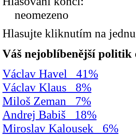
Hlasování končí:
neomezeno
Hlasujte kliknutím na jedn
Váš nejoblíbenější politi
Václav Havel
41%
Václav Klaus
8%
Miloš Zeman
7%
Andrej Babiš
18%
Miroslav Kalousek
6%