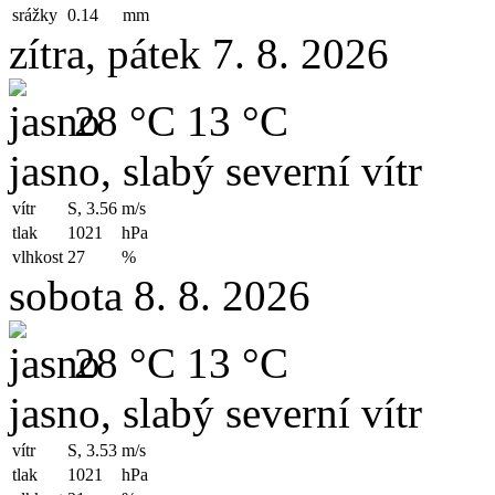
srážky
0.14
mm
zítra, pátek 7. 8. 2026
28 °C
13 °C
jasno, slabý severní vítr
vítr
S, 3.56
m/s
tlak
1021
hPa
vlhkost
27
%
sobota 8. 8. 2026
28 °C
13 °C
jasno, slabý severní vítr
vítr
S, 3.53
m/s
tlak
1021
hPa