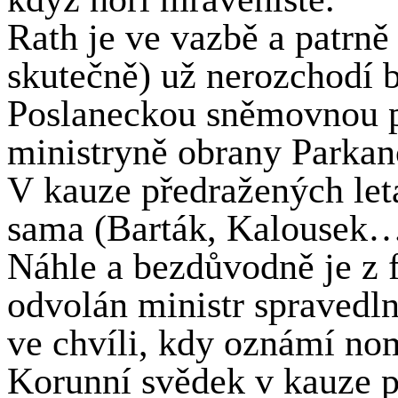
Rath je ve vazbě a patrně
skutečně) už nerozchodí b
Poslaneckou sněmovnou p
ministryně obrany Parkano
V kauze předražených let
sama (Barták, Kalousek…)
Náhle a bezdůvodně je z
odvolán ministr spravedln
ve chvíli, kdy oznámí no
Korunní svědek v kauze p