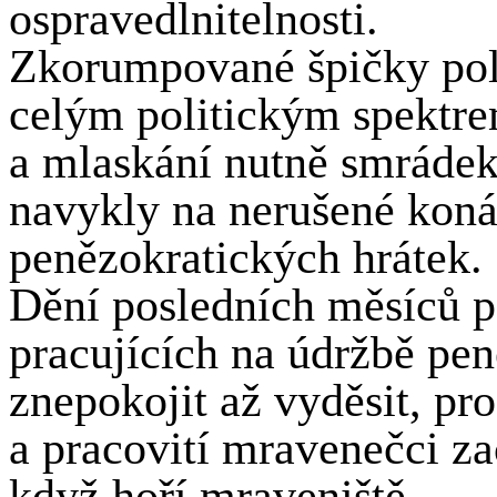
ospravedlnitelnosti.
Zkorumpované špičky poli
celým politickým spektrem
a mlaskání nutně smrádek 
navykly na nerušené koná
penězokratických hrátek.
Dění posledních měsíců 
pracujících na údržbě pe
znepokojit až vyděsit, pr
a pracovití mravenečci za
když hoří mraveniště.