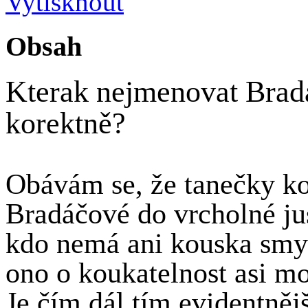
Obsah
Kterak nejmenovat Brad
korektně?
Obávám se, že tanečky k
Bradáčové do vrcholné jus
kdo nemá ani kouska smys
ono o koukatelnost asi mo
Je čím dál tím evidentnějš