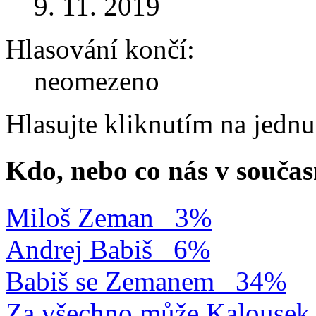
9. 11. 2019
Hlasování končí:
neomezeno
Hlasujte kliknutím na jedn
Kdo, nebo co nás v součas
Miloš Zeman
3%
Andrej Babiš
6%
Babiš se Zemanem
34%
Za všechno může Kalousek