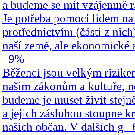
a budeme se mít vzájemně r
Je potřeba pomoci lidem na 
protřednictvím (části z nich
naší země, ale ekonomické a
9%
Běženci jsou velkým rizike
našim zákonům a kultuře, n
budeme je muset živit stejn
a jejich zásluhou stoupne kr
našich občan. V dalších g