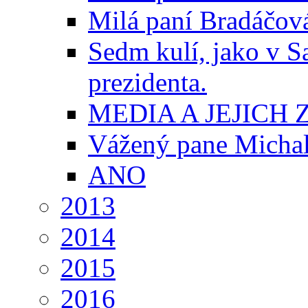
Milá paní Bradáčová
Sedm kulí, jako v S
prezidenta.
MEDIA A JEJICH
Vážený pane Micha
ANO
2013
2014
2015
2016