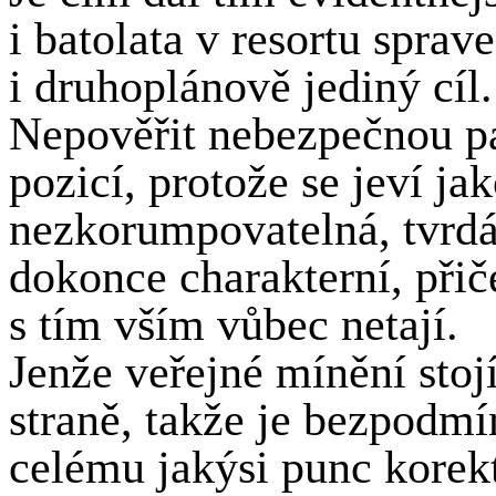
i batolata v resortu sprav
i druhoplánově jediný cíl.
Nepověřit nebezpečnou pa
pozicí, protože se jeví j
nezkorumpovatelná, tvrdá,
dokonce charakterní, přič
s tím vším vůbec netají.
Jenže veřejné mínění stojí
straně, takže je bezpodm
celému jakýsi punc korek