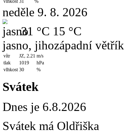
vlhkost
31
%
neděle 9. 8. 2026
31 °C
15 °C
jasno, jihozápadní větřík
vítr
JZ, 2.21
m/s
tlak
1019
hPa
vlhkost
30
%
Svátek
Dnes je 6.8.2026
Svátek má
Oldřiška