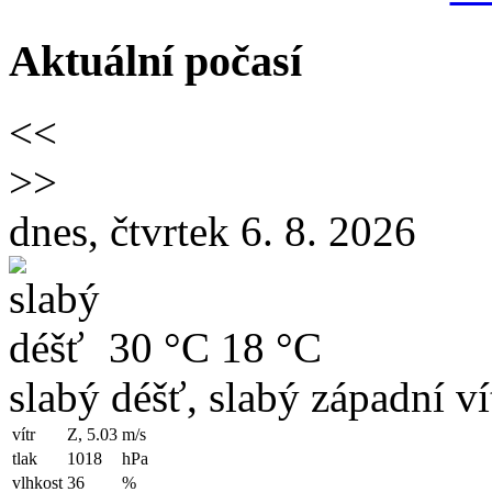
Aktuální počasí
<<
>>
dnes, čtvrtek 6. 8. 2026
30 °C
18 °C
slabý déšť, slabý západní ví
vítr
Z, 5.03
m/s
tlak
1018
hPa
vlhkost
36
%