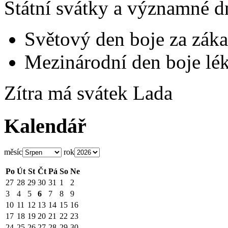
Státní svátky a významné d
Světový den boje za záka
Mezinárodní den boje lék
Zítra má svátek
Lada
Kalendář
měsíc
rok
Po
Út
St
Čt
Pá
So
Ne
27
28
29
30
31
1
2
3
4
5
6
7
8
9
10
11
12
13
14
15
16
17
18
19
20
21
22
23
24
25
26
27
28
29
30