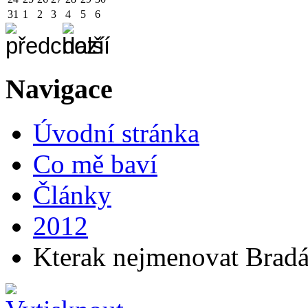
31
1
2
3
4
5
6
Navigace
Úvodní stránka
Co mě baví
Články
2012
Kterak nejmenovat Bradá