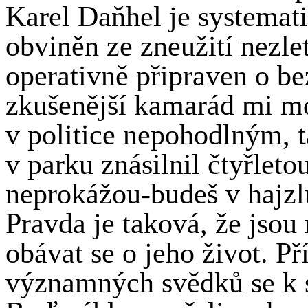
Karel Daňhel je systemati
obviněn ze zneužití nezle
operativně připraven o be
zkušenější kamarád mi mo
v politice nepohodlným, ta
v parku znásilnil čtyřletou
neprokážou-budeš v hajzl
Pravda je taková, že jso
obávat se o jeho život. P
významných svědků se k 