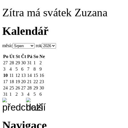
Zítra má svátek
Zuzana
Kalendář
měsíc
rok
Po
Út
St
Čt
Pá
So
Ne
27
28
29
30
31
1
2
3
4
5
6
7
8
9
10
11
12
13
14
15
16
17
18
19
20
21
22
23
24
25
26
27
28
29
30
31
1
2
3
4
5
6
Navigace