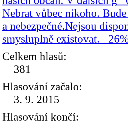
našich občan. V dalších g
Nebrat vůbec nikoho. Bude 
a nebezpečné.Nejsou dispo
smysluplně existovat.
26
Celkem hlasů:
381
Hlasování začalo:
3. 9. 2015
Hlasování končí: