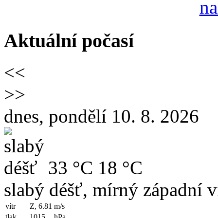
Aktuální počasí
<<
>>
dnes, pondělí 10. 8. 2026
33 °C
18 °C
slabý déšť, mírný západní v
vítr
Z, 6.81
m/s
tlak
1015
hPa