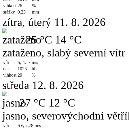
vlhkost
26
%
srážky
0.23
mm
zítra, úterý 11. 8. 2026
25 °C
14 °C
zataženo, slabý severní vítr
vítr
S, 4.17
m/s
tlak
1023
hPa
vlhkost
29
%
středa 12. 8. 2026
27 °C
12 °C
jasno, severovýchodní větří
vítr
SV, 2.78
m/s