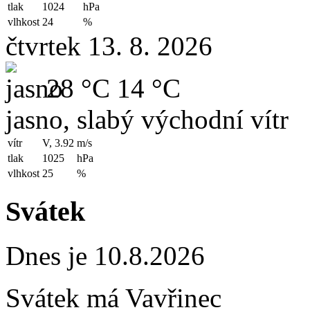
tlak
1024
hPa
vlhkost
24
%
čtvrtek 13. 8. 2026
28 °C
14 °C
jasno, slabý východní vítr
vítr
V, 3.92
m/s
tlak
1025
hPa
vlhkost
25
%
Svátek
Dnes je 10.8.2026
Svátek má
Vavřinec