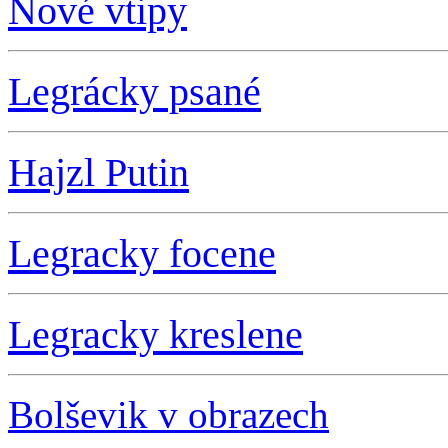
Nové vtipy
Legrácky psané
Hajzl Putin
L
egracky focene
L
egracky kreslene
Bolševik v obrazech