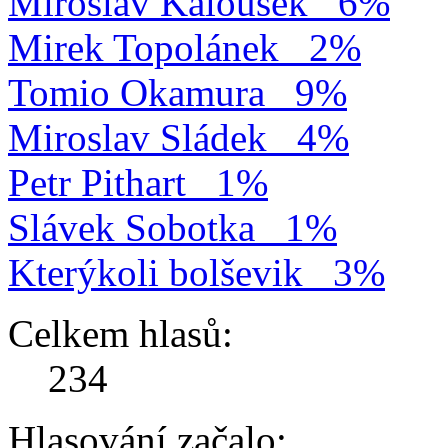
Miroslav Kalousek
6%
Mirek Topolánek
2%
Tomio Okamura
9%
Miroslav Sládek
4%
Petr Pithart
1%
Slávek Sobotka
1%
Kterýkoli bolševik
3%
Celkem hlasů:
234
Hlasování začalo: