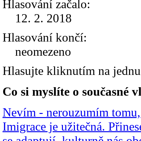
Hlasování začalo:
12. 2. 2018
Hlasování končí:
neomezeno
Hlasujte kliknutím na jedn
Co si myslíte o současné v
Nevím - nerouzumím tomu, 
Imigrace je užitečná. Přines
se adaptují, kulturně nás o