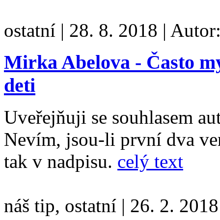
ostatní
|
28. 8. 2018
|
Autor
Mirka Abelova - Často my
deti
Uveřejňuji se souhlasem au
Nevím, jsou-li první dva ver
tak v nadpisu.
celý text
náš tip, ostatní
|
26. 2. 2018