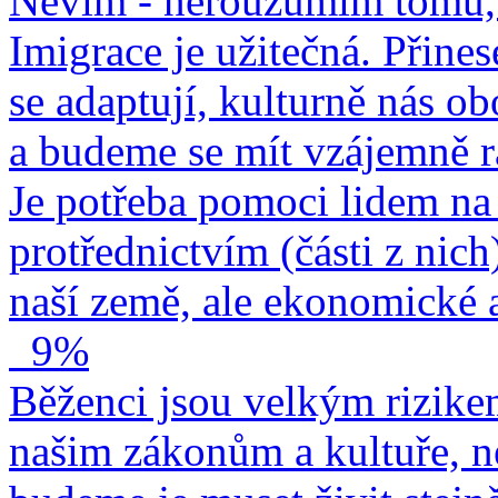
Nevím - nerouzumím tomu, 
Imigrace je užitečná. Přines
se adaptují, kulturně nás o
a budeme se mít vzájemně r
Je potřeba pomoci lidem na 
protřednictvím (části z nich
naší země, ale ekonomické a
9%
Běženci jsou velkým rizike
našim zákonům a kultuře, n