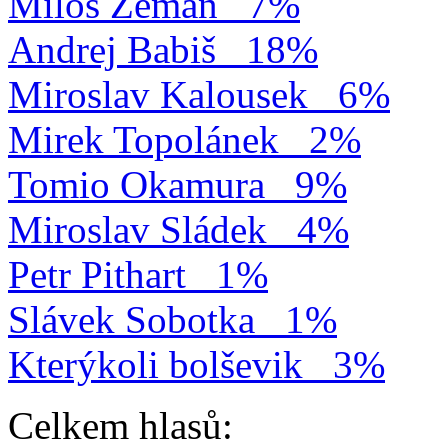
Miloš Zeman
7%
Andrej Babiš
18%
Miroslav Kalousek
6%
Mirek Topolánek
2%
Tomio Okamura
9%
Miroslav Sládek
4%
Petr Pithart
1%
Slávek Sobotka
1%
Kterýkoli bolševik
3%
Celkem hlasů: