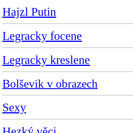
Hajzl Putin
L
egracky focene
L
egracky kreslene
Bolševik v obrazech
S
exy
Hezký věci