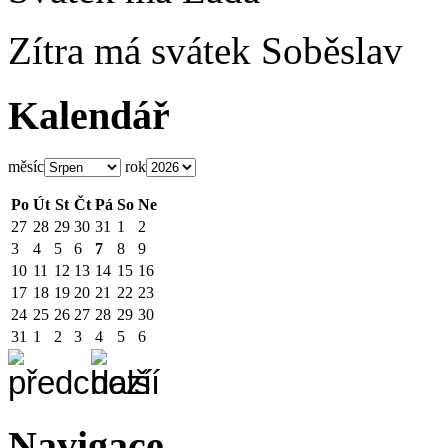
Zítra má svátek
Soběslav
Kalendář
měsíc
rok
Po
Út
St
Čt
Pá
So
Ne
27
28
29
30
31
1
2
3
4
5
6
7
8
9
10
11
12
13
14
15
16
17
18
19
20
21
22
23
24
25
26
27
28
29
30
31
1
2
3
4
5
6
Navigace