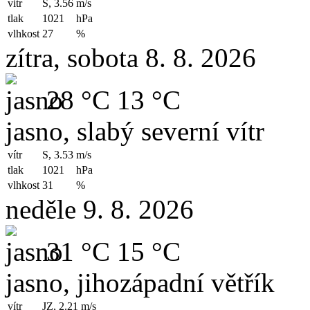
vítr
S, 3.56
m/s
tlak
1021
hPa
vlhkost
27
%
zítra, sobota 8. 8. 2026
28 °C
13 °C
jasno, slabý severní vítr
vítr
S, 3.53
m/s
tlak
1021
hPa
vlhkost
31
%
neděle 9. 8. 2026
31 °C
15 °C
jasno, jihozápadní větřík
vítr
JZ, 2.21
m/s