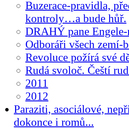
Buzerace-pravidla, pře
kontroly…a bude hůř.
DRAHÝ pane Engele-n
Odboráři všech zemí-
Revoluce požírá své d
Rudá svoloč. Čeští ru
2011
2012
Paraziti, asociálové, nep
dokonce i romů...