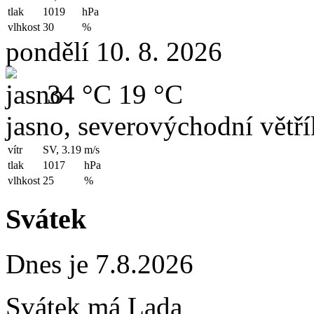
tlak
1019
hPa
vlhkost
30
%
pondělí 10. 8. 2026
34 °C
19 °C
jasno, severovýchodní větří
vítr
SV, 3.19
m/s
tlak
1017
hPa
vlhkost
25
%
Svátek
Dnes je 7.8.2026
Svátek má
Lada