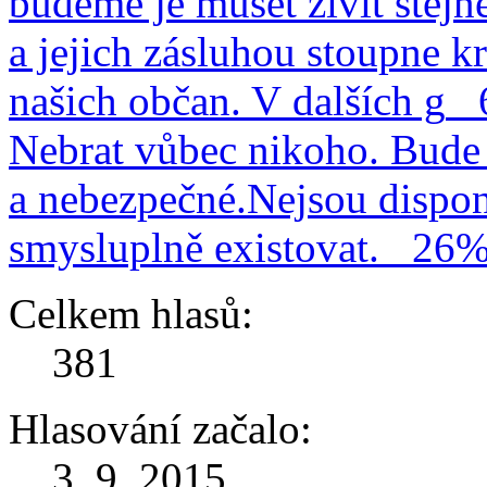
budeme je muset živit stejn
a jejich zásluhou stoupne kr
našich občan. V dalších g
Nebrat vůbec nikoho. Bude 
a nebezpečné.Nejsou dispo
smysluplně existovat.
26
Celkem hlasů:
381
Hlasování začalo:
3. 9. 2015