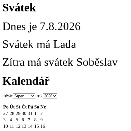
Svátek
Dnes je 7.8.2026
Svátek má
Lada
Zítra má svátek
Soběslav
Kalendář
měsíc
rok
Po
Út
St
Čt
Pá
So
Ne
27
28
29
30
31
1
2
3
4
5
6
7
8
9
10
11
12
13
14
15
16