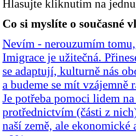
Hlasujte kliknutím na jedn
Co si myslíte o současné v
Nevím - nerouzumím tomu, 
Imigrace je užitečná. Přines
se adaptují, kulturně nás o
a budeme se mít vzájemně r
Je potřeba pomoci lidem na 
protřednictvím (části z nich
naší země, ale ekonomické a