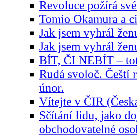
Revoluce požírá své
Tomio Okamura a ci
Jak jsem vyhrál ženu
Jak jsem vyhrál ženu
BÍT, ČI NEBÍT – t
Rudá svoloč. Čeští 
únor.
Vítejte v ČIR (Česk
Sčítání lidu, jako 
obchodovatelné oso