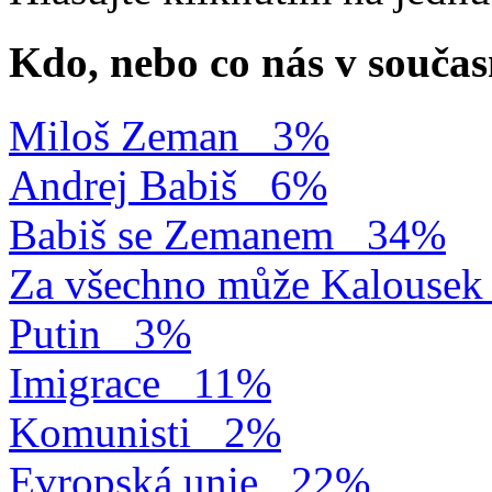
Kdo, nebo co nás v součas
Miloš Zeman
3%
Andrej Babiš
6%
Babiš se Zemanem
34%
Za všechno může Kalousek
Putin
3%
Imigrace
11%
Komunisti
2%
Evropská unie
22%