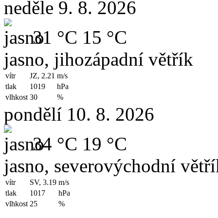
neděle 9. 8. 2026
31 °C
15 °C
jasno, jihozápadní větřík
vítr
JZ, 2.21
m/s
tlak
1019
hPa
vlhkost
30
%
pondělí 10. 8. 2026
34 °C
19 °C
jasno, severovýchodní větří
vítr
SV, 3.19
m/s
tlak
1017
hPa
vlhkost
25
%