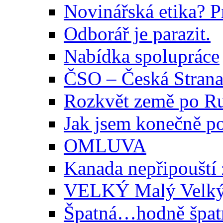
Novinářská etika? Pr
Odborář je parazit.
Nabídka spolupráce
ČSO – Česká Strana
Rozkvět země po R
Jak jsem konečně p
OMLUVA
Kanada nepřipouští 
VELKÝ Malý Velký 
Špatná…hodně špatn