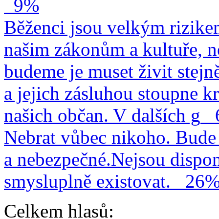
9%
Běženci jsou velkým rizike
našim zákonům a kultuře, n
budeme je muset živit stejn
a jejich zásluhou stoupne kr
našich občan. V dalších g
Nebrat vůbec nikoho. Bude 
a nebezpečné.Nejsou dispo
smysluplně existovat.
26
Celkem hlasů: