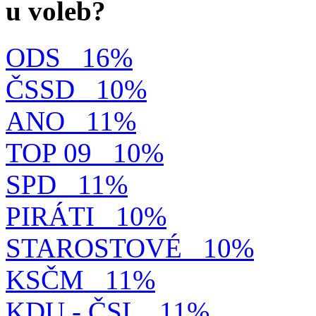
u voleb?
ODS
16%
ČSSD
10%
ANO
11%
TOP 09
10%
SPD
11%
PIRÁTI
10%
STAROSTOVÉ
10%
KSČM
11%
KDU - ČSL
11%