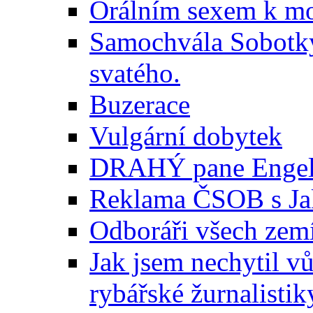
Orálním sexem k mo
Samochvála Sobotky
svatého.
Buzerace
Vulgární dobytek
DRAHÝ pane Engele
Reklama ČSOB s J
Odboráři všech ze
Jak jsem nechytil v
rybářské žurnalistik