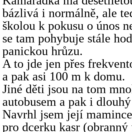
Kamarádka má desetiletou
bázlivá i normálně, ale te
školou k pokusu o únos ne
se tam pohybuje stále hod
panickou hrůzu.
A to jde jen přes frekvent
a pak asi 100 m k domu.
Jiné děti jsou na tom mno
autobusem a pak i dlouhý
Navrhl jsem její mamince,
pro dcerku kasr (obranný 