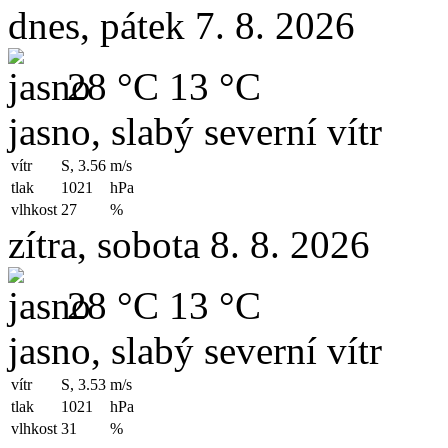
dnes, pátek 7. 8. 2026
28 °C
13 °C
jasno, slabý severní vítr
vítr
S, 3.56
m/s
tlak
1021
hPa
vlhkost
27
%
zítra, sobota 8. 8. 2026
28 °C
13 °C
jasno, slabý severní vítr
vítr
S, 3.53
m/s
tlak
1021
hPa
vlhkost
31
%