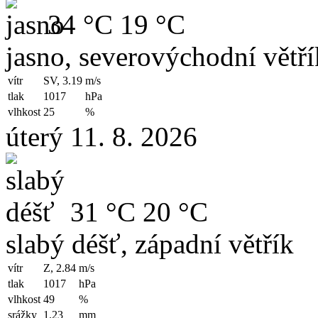
34 °C
19 °C
jasno, severovýchodní větří
vítr
SV, 3.19
m/s
tlak
1017
hPa
vlhkost
25
%
úterý 11. 8. 2026
31 °C
20 °C
slabý déšť, západní větřík
vítr
Z, 2.84
m/s
tlak
1017
hPa
vlhkost
49
%
srážky
1.23
mm