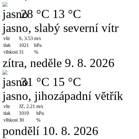
28 °C
13 °C
jasno, slabý severní vítr
vítr
S, 3.53
m/s
tlak
1021
hPa
vlhkost
31
%
zítra, neděle 9. 8. 2026
31 °C
15 °C
jasno, jihozápadní větřík
vítr
JZ, 2.21
m/s
tlak
1019
hPa
vlhkost
30
%
pondělí 10. 8. 2026