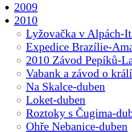
2009
2010
Lyžovačka v Alpách-I
Expedice Brazílie-Ama
2010 Závod Pepíků-L
Vabank a závod o král
Na Skalce-duben
Loket-duben
Roztoky s Čugima-du
Ohře Nebanice-duben