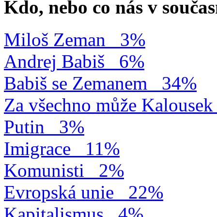
Kdo, nebo co nás v součas
Miloš Zeman
3%
Andrej Babiš
6%
Babiš se Zemanem
34%
Za všechno může Kalousek
Putin
3%
Imigrace
11%
Komunisti
2%
Evropská unie
22%
Kapitalismus
4%