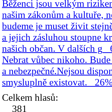
Běženci jsou velkým rizike
našim zákonům a kultuře, n
budeme je muset živit stejn
a jejich zásluhou stoupne kr
našich občan. V dalších g
Nebrat vůbec nikoho. Bude 
a nebezpečné.Nejsou dispo
smysluplně existovat.
26
Celkem hlasů:
381