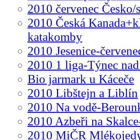
2010 červenec Česko/
2010 Česká Kanada+klá
katakomby
2010 Jesenice-červene
2010 1 liga-Týnec na
Bio jarmark u Káceče
2010 Libštejn a Liblín
2010 Na vodě-Beroun
2010 Azbeři na Skalce
2010 MiČR Mlékojed