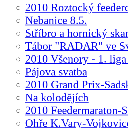
2010 Roztocký feeder
Nebanice 8.5.
Stříbro a hornický ska
Tábor "RADAR" ve Sv
2010 Všenory - 1. liga
Pájova svatba
2010 Grand Prix-Sads
Na kolodějích
2010 Feedermaraton-Sa
Ohře K.Vary-Vojkovic