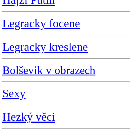
L
egracky focene
L
egracky kreslene
Bolševik v obrazech
S
exy
Hezký věci