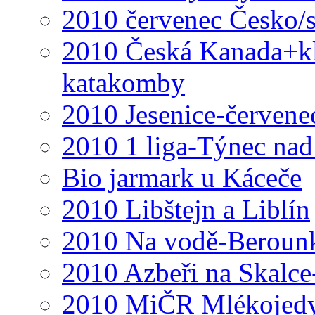
2010 červenec Česko/
2010 Česká Kanada+klá
katakomby
2010 Jesenice-červene
2010 1 liga-Týnec na
Bio jarmark u Káceče
2010 Libštejn a Liblín
2010 Na vodě-Beroun
2010 Azbeři na Skalce
2010 MiČR Mlékojed