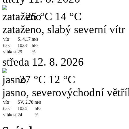
25 °C
14 °C
zataženo, slabý severní vítr
vítr
S, 4.17
m/s
tlak
1023
hPa
vlhkost
29
%
středa 12. 8. 2026
27 °C
12 °C
jasno, severovýchodní větří
vítr
SV, 2.78
m/s
tlak
1024
hPa
vlhkost
24
%