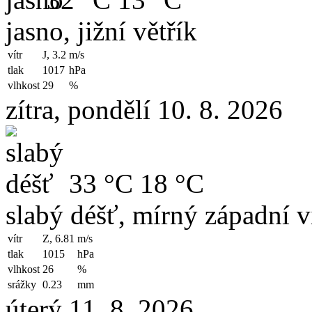
jasno, jižní větřík
vítr
J, 3.2
m/s
tlak
1017
hPa
vlhkost
29
%
zítra, pondělí 10. 8. 2026
33 °C
18 °C
slabý déšť, mírný západní v
vítr
Z, 6.81
m/s
tlak
1015
hPa
vlhkost
26
%
srážky
0.23
mm
úterý 11. 8. 2026