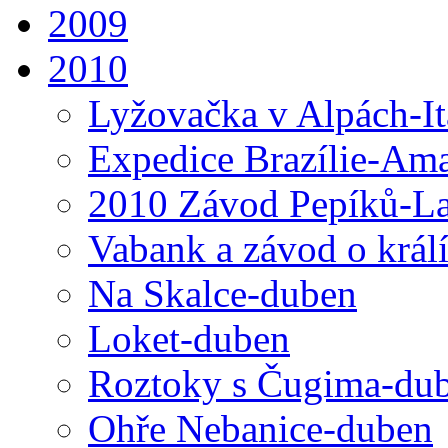
2009
2010
Lyžovačka v Alpách-I
Expedice Brazílie-Ama
2010 Závod Pepíků-L
Vabank a závod o král
Na Skalce-duben
Loket-duben
Roztoky s Čugima-du
Ohře Nebanice-duben