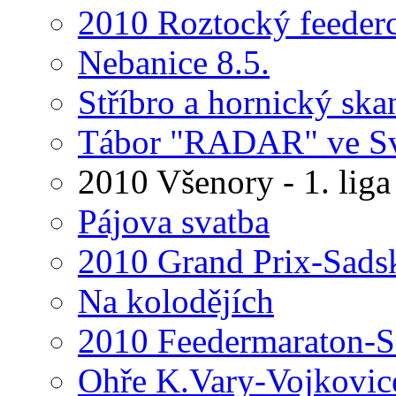
2010 Roztocký feeder
Nebanice 8.5.
Stříbro a hornický ska
Tábor "RADAR" ve Sv
2010 Všenory - 1. liga
Pájova svatba
2010 Grand Prix-Sads
Na kolodějích
2010 Feedermaraton-Sa
Ohře K.Vary-Vojkovic