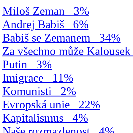
Miloš Zeman
3%
Andrej Babiš
6%
Babiš se Zemanem
34%
Za všechno může Kalousek
Putin
3%
Imigrace
11%
Komunisti
2%
Evropská unie
22%
Kapitalismus
4%
Naše rozmazlenost
4%