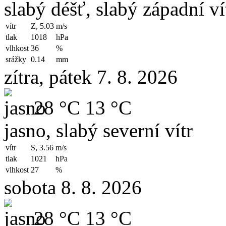
slabý déšť, slabý západní ví
vítr
Z, 5.03
m/s
tlak
1018
hPa
vlhkost
36
%
srážky
0.14
mm
zítra, pátek 7. 8. 2026
28 °C
13 °C
jasno, slabý severní vítr
vítr
S, 3.56
m/s
tlak
1021
hPa
vlhkost
27
%
sobota 8. 8. 2026
28 °C
13 °C