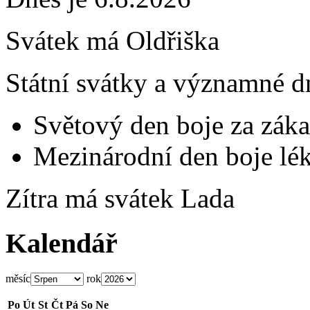
Svátek má
Oldřiška
Státní svátky a významné d
Světový den boje za záka
Mezinárodní den boje lék
Zítra má svátek
Lada
Kalendář
měsíc
rok
Po
Út
St
Čt
Pá
So
Ne