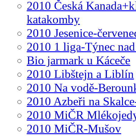
2010 Česká Kanada+klá
katakomby
2010 Jesenice-červene
2010 1 liga-Týnec na
Bio jarmark u Káceče
2010 Libštejn a Liblín
2010 Na vodě-Beroun
2010 Azbeři na Skalce
2010 MiČR Mlékojed
2010 MiČR-Mušov