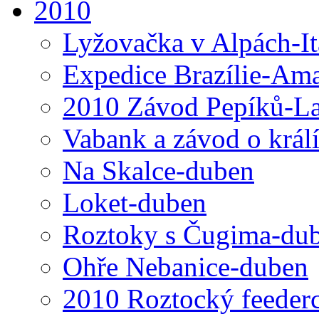
2010
Lyžovačka v Alpách-I
Expedice Brazílie-Ama
2010 Závod Pepíků-L
Vabank a závod o král
Na Skalce-duben
Loket-duben
Roztoky s Čugima-du
Ohře Nebanice-duben
2010 Roztocký feeder