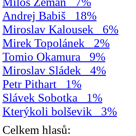
Miloš Zeman
7%
Andrej Babiš
18%
Miroslav Kalousek
6%
Mirek Topolánek
2%
Tomio Okamura
9%
Miroslav Sládek
4%
Petr Pithart
1%
Slávek Sobotka
1%
Kterýkoli bolševik
3%
Celkem hlasů: