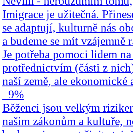
Nevím - nerouzumím tomu, 
Imigrace je užitečná. Přines
se adaptují, kulturně nás o
a budeme se mít vzájemně r
Je potřeba pomoci lidem na 
protřednictvím (části z nich
naší země, ale ekonomické a
9%
Běženci jsou velkým rizike
našim zákonům a kultuře, n