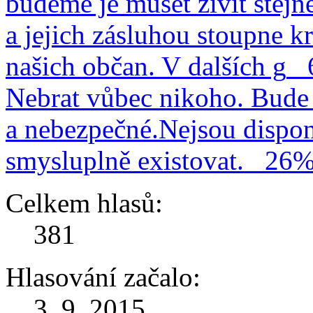
budeme je muset živit stejn
a jejich zásluhou stoupne kr
našich občan. V dalších g
Nebrat vůbec nikoho. Bude 
a nebezpečné.Nejsou dispo
smysluplně existovat.
26
Celkem hlasů:
381
Hlasování začalo:
3. 9. 2015