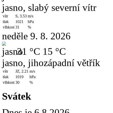
jasno, slabý severní vítr
vítr
S, 3.53
m/s
tlak
1021
hPa
vlhkost
31
%
neděle 9. 8. 2026
31 °C
15 °C
jasno, jihozápadní větřík
vítr
JZ, 2.21
m/s
tlak
1019
hPa
vlhkost
30
%
Svátek
Dnes je 6.8.2026