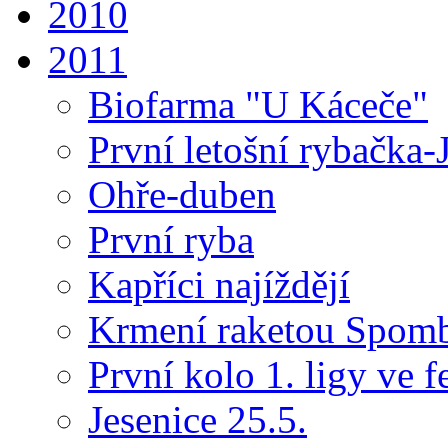
2010
2011
Biofarma "U Káceče"
První letošní rybačka-
Ohře-duben
První ryba
Kapříci najíždějí
Krmení raketou Spom
První kolo 1. ligy ve f
Jesenice 25.5.