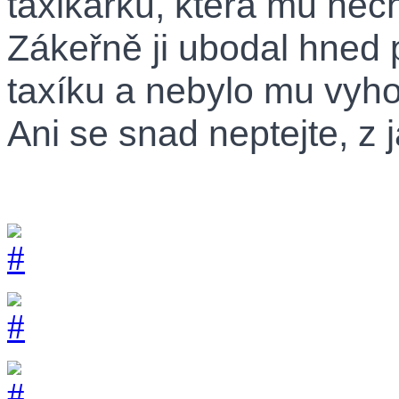
taxikářku, která mu nech
Zákeřně ji ubodal hned p
taxíku a nebylo mu vyh
Ani se snad neptejte, z 