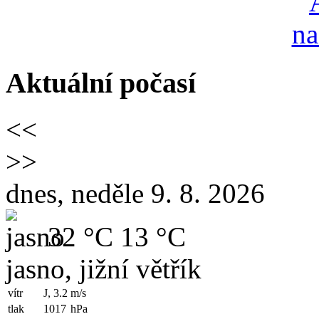
Aktuální počasí
<<
>>
dnes, neděle 9. 8. 2026
32 °C
13 °C
jasno, jižní větřík
vítr
J, 3.2
m/s
tlak
1017
hPa