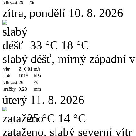
vlhkost
29
%
zítra, pondělí 10. 8. 2026
33 °C
18 °C
slabý déšť, mírný západní v
vítr
Z, 6.81
m/s
tlak
1015
hPa
vlhkost
26
%
srážky
0.23
mm
úterý 11. 8. 2026
25 °C
14 °C
zataženo, slabý severní vítr