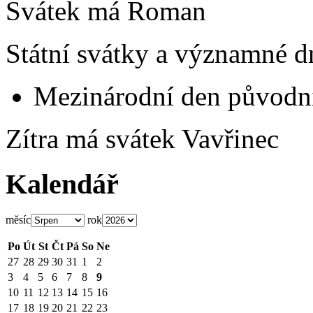
Svátek má
Roman
Státní svátky a významné d
Mezinárodní den původní
Zítra má svátek
Vavřinec
Kalendář
měsíc
rok
Po
Út
St
Čt
Pá
So
Ne
27
28
29
30
31
1
2
3
4
5
6
7
8
9
10
11
12
13
14
15
16
17
18
19
20
21
22
23