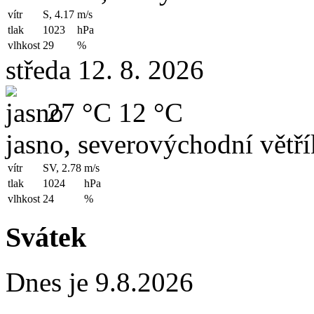
vítr
S, 4.17
m/s
tlak
1023
hPa
vlhkost
29
%
středa 12. 8. 2026
27 °C
12 °C
jasno, severovýchodní větří
vítr
SV, 2.78
m/s
tlak
1024
hPa
vlhkost
24
%
Svátek
Dnes je 9.8.2026