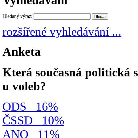
Vyhledávání
Hledaný výraz:
rozšířené vyhledávání ...
Anketa
Která současná politická s
u voleb?
ODS
16%
ČSSD
10%
ANO
11%