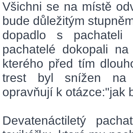
Všichni se na místě odv
bude důležitým stupněm,
dopadlo s pachateli 
pachatelé dokopali na
kterého před tím dlouho 
trest byl snížen na
opravňují k otázce:"jak b
Devatenáctiletý pacha