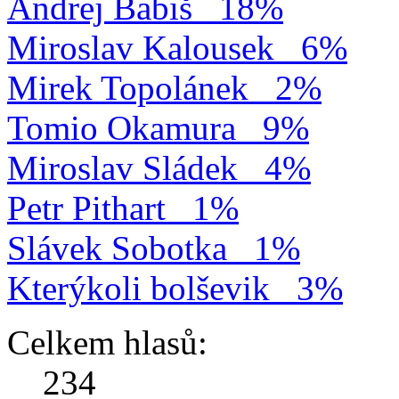
Andrej Babiš
18%
Miroslav Kalousek
6%
Mirek Topolánek
2%
Tomio Okamura
9%
Miroslav Sládek
4%
Petr Pithart
1%
Slávek Sobotka
1%
Kterýkoli bolševik
3%
Celkem hlasů:
234