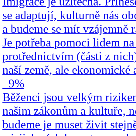
Imigrace je užitečná. Přines
se adaptují, kulturně nás o
a budeme se mít vzájemně r
Je potřeba pomoci lidem na 
protřednictvím (části z nich
naší země, ale ekonomické a
9%
Běženci jsou velkým rizike
našim zákonům a kultuře, n
budeme je muset živit stejn