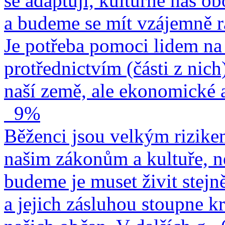
se adaptují, kulturně nás o
a budeme se mít vzájemně r
Je potřeba pomoci lidem na 
protřednictvím (části z nich
naší země, ale ekonomické a
9%
Běženci jsou velkým rizike
našim zákonům a kultuře, n
budeme je muset živit stejn
a jejich zásluhou stoupne kr