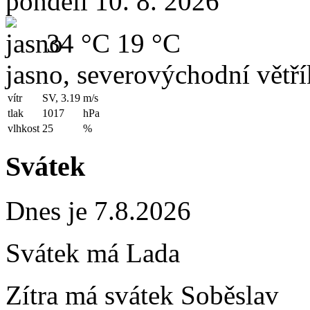
pondělí 10. 8. 2026
34 °C
19 °C
jasno, severovýchodní větří
vítr
SV, 3.19
m/s
tlak
1017
hPa
vlhkost
25
%
Svátek
Dnes je 7.8.2026
Svátek má
Lada
Zítra má svátek
Soběslav