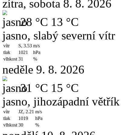
zítra, sobota 8. 8. 2026
28 °C
13 °C
jasno, slabý severní vítr
vítr
S, 3.53
m/s
tlak
1021
hPa
vlhkost
31
%
neděle 9. 8. 2026
31 °C
15 °C
jasno, jihozápadní větřík
vítr
JZ, 2.21
m/s
tlak
1019
hPa
vlhkost
30
%