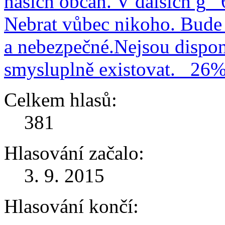
našich občan. V dalších g
Nebrat vůbec nikoho. Bude 
a nebezpečné.Nejsou dispo
smysluplně existovat.
26
Celkem hlasů:
381
Hlasování začalo:
3. 9. 2015
Hlasování končí: