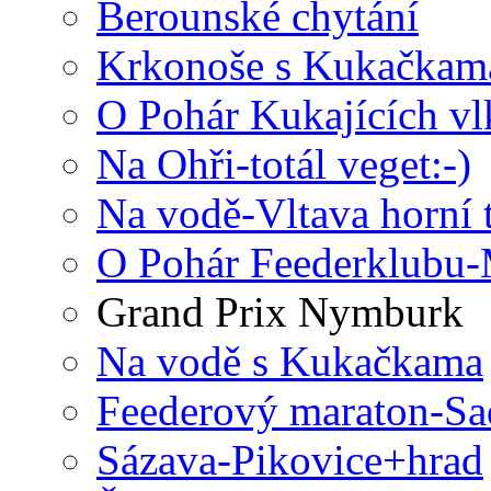
Berounské chytání
Krkonoše s Kukačkam
O Pohár Kukajících vl
Na Ohři-totál veget:-)
Na vodě-Vltava horní 
O Pohár Feederklubu-
Grand Prix Nymburk
Na vodě s Kukačkama
Feederový maraton-Sa
Sázava-Pikovice+hrad