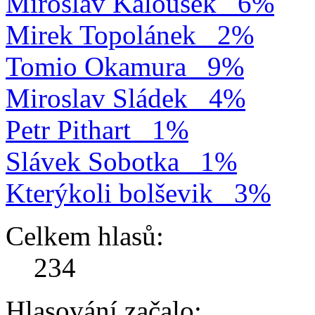
Miroslav Kalousek
6%
Mirek Topolánek
2%
Tomio Okamura
9%
Miroslav Sládek
4%
Petr Pithart
1%
Slávek Sobotka
1%
Kterýkoli bolševik
3%
Celkem hlasů:
234
Hlasování začalo: