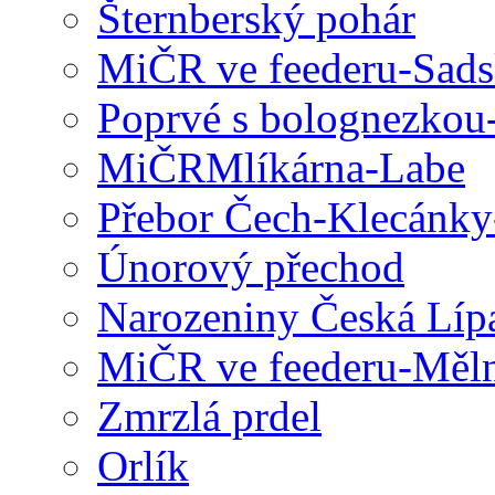
Šternberský pohár
MiČR ve feederu-Sad
Poprvé s bolognezkou
MiČRMlíkárna-Labe
Přebor Čech-Klecánky
Únorový přechod
Narozeniny Česká Líp
MiČR ve feederu-Měl
Zmrzlá prdel
Orlík