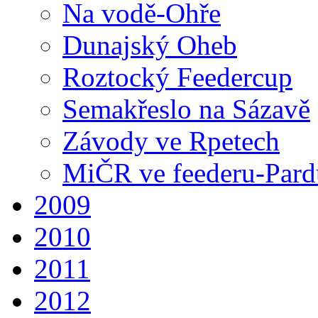
Na vodě-Ohře
Dunajský Oheb
Roztocký Feedercup
Semakřeslo na Sázavě
Závody ve Rpetech
MiČR ve feederu-Pard
2009
2010
2011
2012