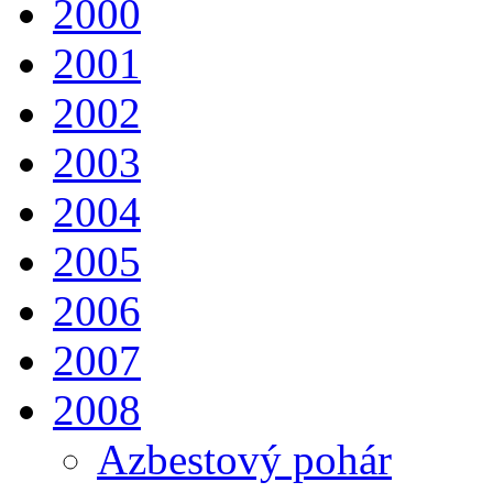
2000
2001
2002
2003
2004
2005
2006
2007
2008
Azbestový pohár