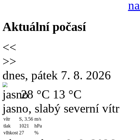
Aktuální počasí
<<
>>
dnes, pátek 7. 8. 2026
28 °C
13 °C
jasno, slabý severní vítr
vítr
S, 3.56
m/s
tlak
1021
hPa
vlhkost
27
%