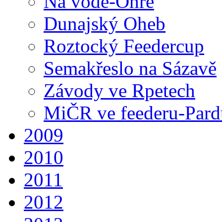
Na vodě-Ohře
Dunajský Oheb
Roztocký Feedercup
Semakřeslo na Sázavě
Závody ve Rpetech
MiČR ve feederu-Pard
2009
2010
2011
2012