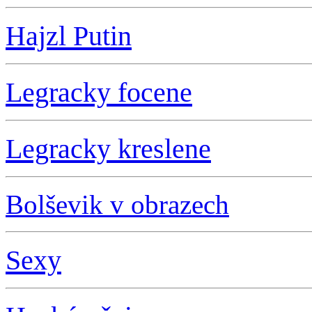
Hajzl Putin
L
egracky focene
L
egracky kreslene
Bolševik v obrazech
S
exy