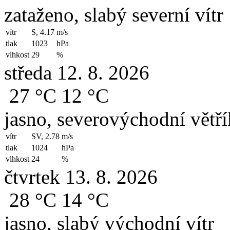
zataženo, slabý severní vítr
vítr
S, 4.17
m/s
tlak
1023
hPa
vlhkost
29
%
středa 12. 8. 2026
27 °C
12 °C
jasno, severovýchodní větří
vítr
SV, 2.78
m/s
tlak
1024
hPa
vlhkost
24
%
čtvrtek 13. 8. 2026
28 °C
14 °C
jasno, slabý východní vítr