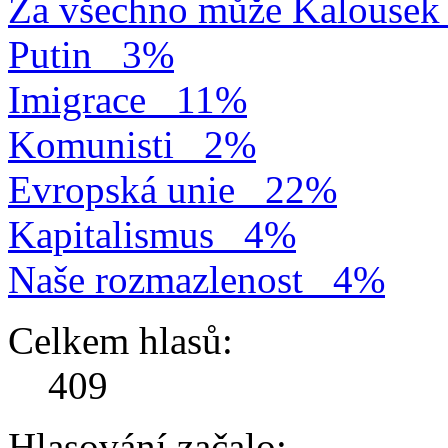
Za všechno může Kalousek
Putin
3%
Imigrace
11%
Komunisti
2%
Evropská unie
22%
Kapitalismus
4%
Naše rozmazlenost
4%
Celkem hlasů:
409
Hlasování začalo: