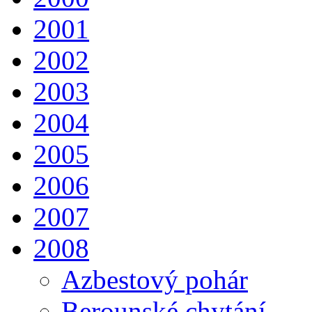
2001
2002
2003
2004
2005
2006
2007
2008
Azbestový pohár
Berounské chytání