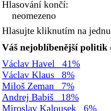
Hlasování končí:
neomezeno
Hlasujte kliknutím na jedn
Váš nejoblíbenější politi
Václav Havel
41%
Václav Klaus
8%
Miloš Zeman
7%
Andrej Babiš
18%
Miroslav Kalousek
6%