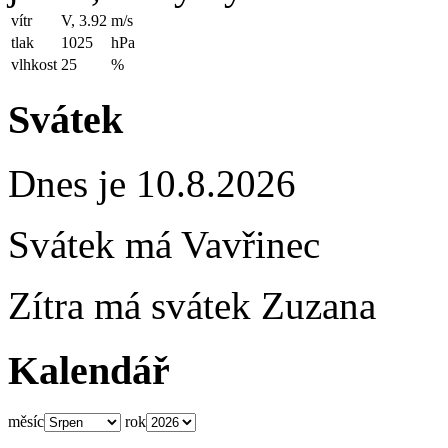
vítr
V, 3.92
m/s
tlak
1025
hPa
vlhkost
25
%
Svátek
Dnes je 10.8.2026
Svátek má
Vavřinec
Zítra má svátek
Zuzana
Kalendář
měsíc
rok