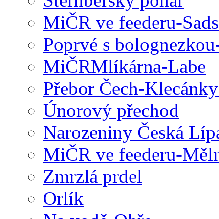
Šternberský pohár
MiČR ve feederu-Sad
Poprvé s bolognezkou
MiČRMlíkárna-Labe
Přebor Čech-Klecánky
Únorový přechod
Narozeniny Česká Líp
MiČR ve feederu-Měl
Zmrzlá prdel
Orlík