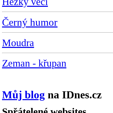
Hezký věci
Černý humor
Moudra
Zeman - křupan
Můj blog
na IDnes.cz
Spřátelené websites