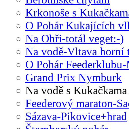
Krkonoše s Kukačkam
O Pohár Kukajících vl
Na Ohři-totál veget:-)
Na vodě-Vltava horní 
O Pohár Feederklubu-
Grand Prix Nymburk
Na vodě s Kukačkama
Feederový maraton-Sa
Sázava-Pikovice+hrad