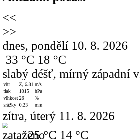
<<
>>
dnes, pondělí 10. 8. 2026
33 °C
18 °C
slabý déšť, mírný západní v
vítr
Z, 6.81
m/s
tlak
1015
hPa
vlhkost
26
%
srážky
0.23
mm
zítra, úterý 11. 8. 2026
25 °C
14 °C