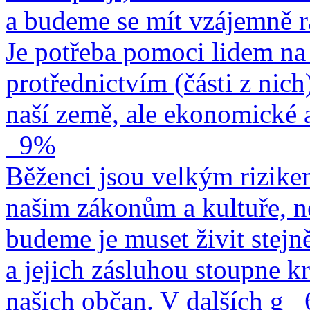
a budeme se mít vzájemně r
Je potřeba pomoci lidem na 
protřednictvím (části z nich
naší země, ale ekonomické a
9%
Běženci jsou velkým rizike
našim zákonům a kultuře, n
budeme je muset živit stejn
a jejich zásluhou stoupne kr
našich občan. V dalších g