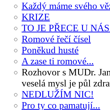
Každý máme svého vě
KRIZE
TO JE PŘECE U N
Romové řečí čísel
Poněkud husté
A zase ti romové...
Rozhovor s MUDr. Jan
veselá mysl je půl zdra
NEDLUŽÍM NIC!
Pro ty co pamatují...