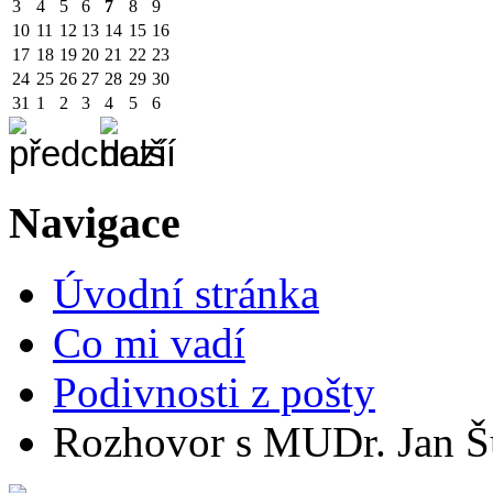
3
4
5
6
7
8
9
10
11
12
13
14
15
16
17
18
19
20
21
22
23
24
25
26
27
28
29
30
31
1
2
3
4
5
6
Navigace
Úvodní stránka
Co mi vadí
Podivnosti z pošty
Rozhovor s MUDr. Jan Š