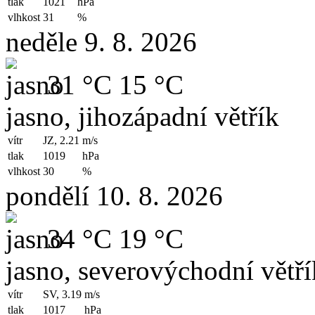
tlak
1021
hPa
vlhkost
31
%
neděle 9. 8. 2026
31 °C
15 °C
jasno, jihozápadní větřík
vítr
JZ, 2.21
m/s
tlak
1019
hPa
vlhkost
30
%
pondělí 10. 8. 2026
34 °C
19 °C
jasno, severovýchodní větří
vítr
SV, 3.19
m/s
tlak
1017
hPa