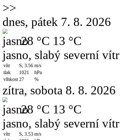
>>
dnes, pátek 7. 8. 2026
28 °C
13 °C
jasno, slabý severní vítr
vítr
S, 3.56
m/s
tlak
1021
hPa
vlhkost
27
%
zítra, sobota 8. 8. 2026
28 °C
13 °C
jasno, slabý severní vítr
vítr
S, 3.53
m/s