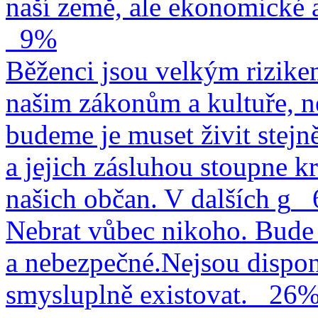
naší země, ale ekonomické a
9%
Běženci jsou velkým rizike
našim zákonům a kultuře, n
budeme je muset živit stejn
a jejich zásluhou stoupne kr
našich občan. V dalších g
Nebrat vůbec nikoho. Bude 
a nebezpečné.Nejsou dispo
smysluplně existovat.
26