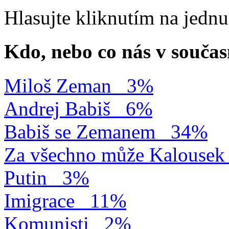
Hlasujte kliknutím na jedn
Kdo, nebo co nás v součas
Miloš Zeman
3%
Andrej Babiš
6%
Babiš se Zemanem
34%
Za všechno může Kalousek
Putin
3%
Imigrace
11%
Komunisti
2%