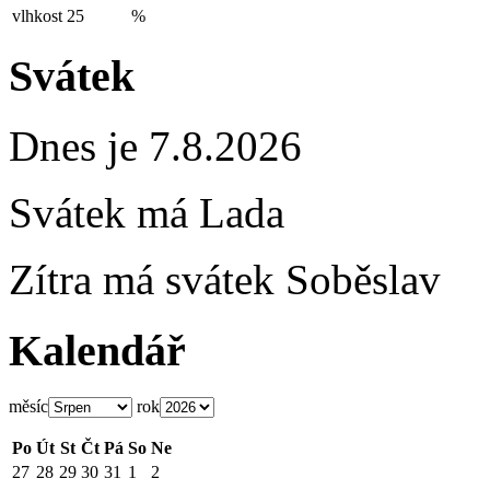
vlhkost
25
%
Svátek
Dnes je 7.8.2026
Svátek má
Lada
Zítra má svátek
Soběslav
Kalendář
měsíc
rok
Po
Út
St
Čt
Pá
So
Ne
27
28
29
30
31
1
2