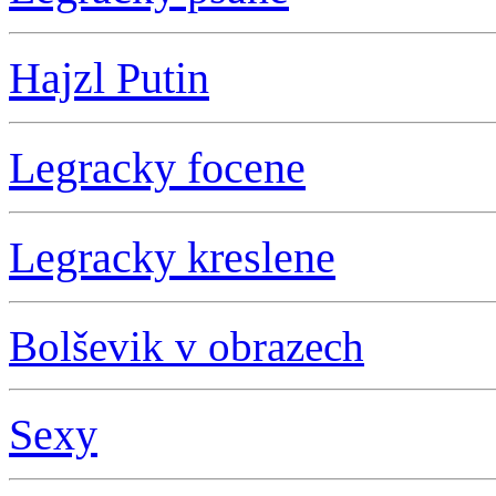
Hajzl Putin
L
egracky focene
L
egracky kreslene
Bolševik v obrazech
S
exy