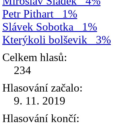
Miroslav Sládek
4%
Petr Pithart
1%
Slávek Sobotka
1%
Kterýkoli bolševik
3%
Celkem hlasů:
234
Hlasování začalo:
9. 11. 2019
Hlasování končí: