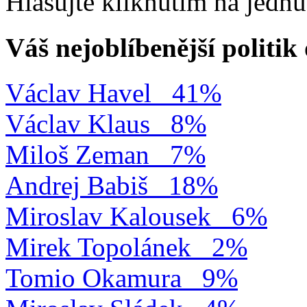
Hlasujte kliknutím na jedn
Váš nejoblíbenější politi
Václav Havel
41%
Václav Klaus
8%
Miloš Zeman
7%
Andrej Babiš
18%
Miroslav Kalousek
6%
Mirek Topolánek
2%
Tomio Okamura
9%