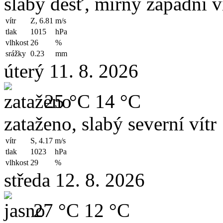
slabý déšť, mírný západní v
vítr
Z, 6.81
m/s
tlak
1015
hPa
vlhkost
26
%
srážky
0.23
mm
úterý 11. 8. 2026
25 °C
14 °C
zataženo, slabý severní vítr
vítr
S, 4.17
m/s
tlak
1023
hPa
vlhkost
29
%
středa 12. 8. 2026
27 °C
12 °C