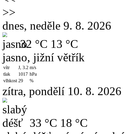
>>
dnes, neděle 9. 8. 2026
32 °C
13 °C
jasno, jižní větřík
vítr
J, 3.2
m/s
tlak
1017
hPa
vlhkost
29
%
zítra, pondělí 10. 8. 2026
33 °C
18 °C