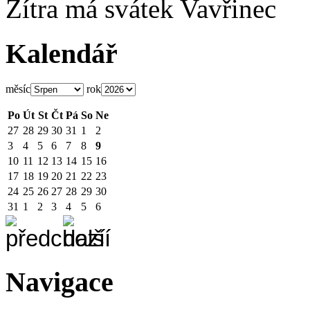
Zítra má svátek
Vavřinec
Kalendář
měsíc
rok
Po
Út
St
Čt
Pá
So
Ne
27
28
29
30
31
1
2
3
4
5
6
7
8
9
10
11
12
13
14
15
16
17
18
19
20
21
22
23
24
25
26
27
28
29
30
31
1
2
3
4
5
6
Navigace