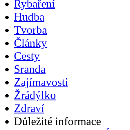
Rybaření
Hudba
Tvorba
Články
Cesty
Sranda
Zajímavosti
Žrádýlko
Zdraví
Důležité informace