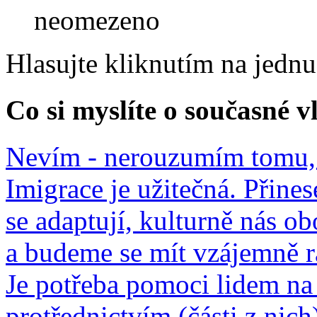
neomezeno
Hlasujte kliknutím na jedn
Co si myslíte o současné v
Nevím - nerouzumím tomu, 
Imigrace je užitečná. Přines
se adaptují, kulturně nás o
a budeme se mít vzájemně r
Je potřeba pomoci lidem na 
protřednictvím (části z nich