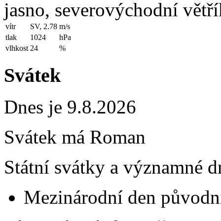
jasno, severovýchodní větří
vítr
SV, 2.78
m/s
tlak
1024
hPa
vlhkost
24
%
Svátek
Dnes je 9.8.2026
Svátek má
Roman
Státní svátky a významné d
Mezinárodní den původní