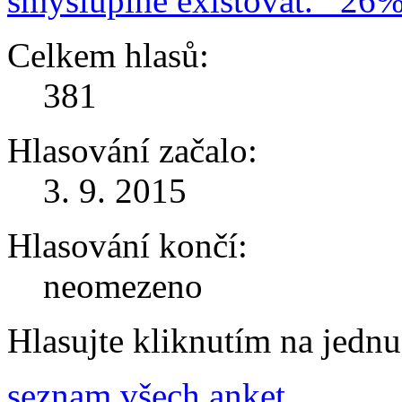
smysluplně existovat.
26
Celkem hlasů:
381
Hlasování začalo:
3. 9. 2015
Hlasování končí:
neomezeno
Hlasujte kliknutím na jedn
seznam všech anket ...