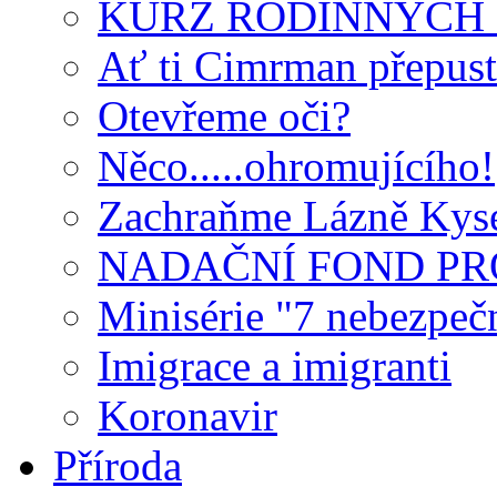
KURZ RODINNÝCH 
Ať ti Cimrman přepust
Otevřeme oči?
Něco.....ohromujícího!
Zachraňme Lázně Kyse
NADAČNÍ FOND PR
Minisérie "7 nebezpeč
Imigrace a imigranti
Koronavir
Příroda