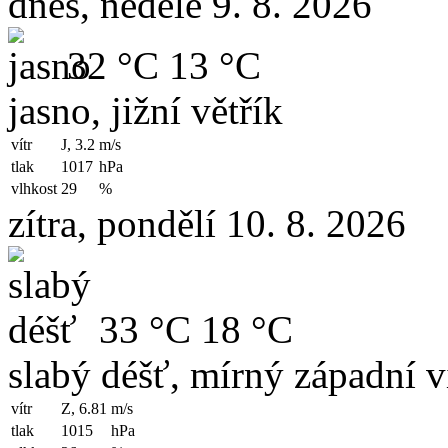
dnes, neděle 9. 8. 2026
32 °C
13 °C
jasno, jižní větřík
vítr
J, 3.2
m/s
tlak
1017
hPa
vlhkost
29
%
zítra, pondělí 10. 8. 2026
33 °C
18 °C
slabý déšť, mírný západní v
vítr
Z, 6.81
m/s
tlak
1015
hPa