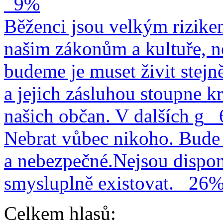
9%
Běženci jsou velkým rizike
našim zákonům a kultuře, n
budeme je muset živit stejn
a jejich zásluhou stoupne kr
našich občan. V dalších g
Nebrat vůbec nikoho. Bude 
a nebezpečné.Nejsou dispo
smysluplně existovat.
26
Celkem hlasů: