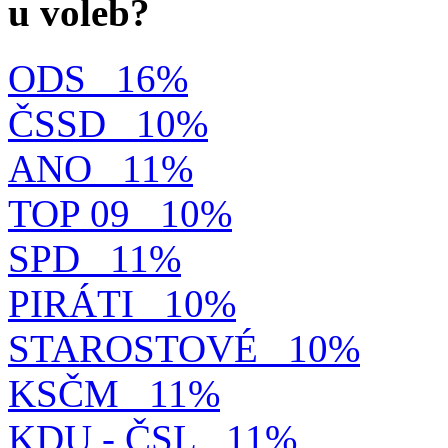
u voleb?
ODS
16%
ČSSD
10%
ANO
11%
TOP 09
10%
SPD
11%
PIRÁTI
10%
STAROSTOVÉ
10%
KSČM
11%
KDU - ČSL
11%