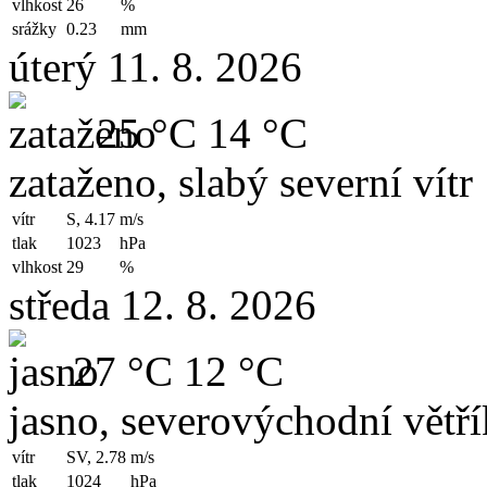
vlhkost
26
%
srážky
0.23
mm
úterý 11. 8. 2026
25 °C
14 °C
zataženo, slabý severní vítr
vítr
S, 4.17
m/s
tlak
1023
hPa
vlhkost
29
%
středa 12. 8. 2026
27 °C
12 °C
jasno, severovýchodní větří
vítr
SV, 2.78
m/s
tlak
1024
hPa