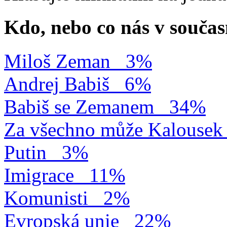
Kdo, nebo co nás v součas
Miloš Zeman
3%
Andrej Babiš
6%
Babiš se Zemanem
34%
Za všechno může Kalousek
Putin
3%
Imigrace
11%
Komunisti
2%
Evropská unie
22%