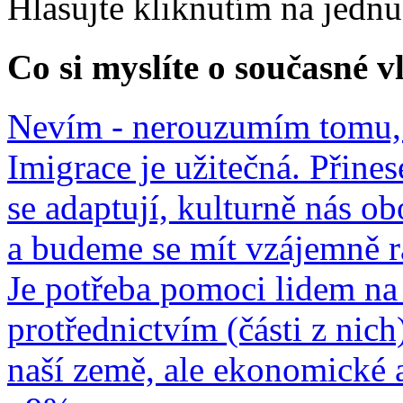
Hlasujte kliknutím na jedn
Co si myslíte o současné v
Nevím - nerouzumím tomu, 
Imigrace je užitečná. Přines
se adaptují, kulturně nás o
a budeme se mít vzájemně r
Je potřeba pomoci lidem na 
protřednictvím (části z nich
naší země, ale ekonomické a