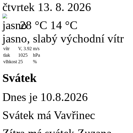
čtvrtek 13. 8. 2026
28 °C
14 °C
jasno, slabý východní vítr
vítr
V, 3.92
m/s
tlak
1025
hPa
vlhkost
25
%
Svátek
Dnes je 10.8.2026
Svátek má
Vavřinec