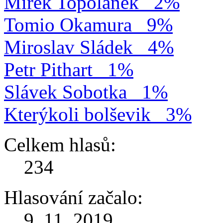
Mirek Topolánek
2%
Tomio Okamura
9%
Miroslav Sládek
4%
Petr Pithart
1%
Slávek Sobotka
1%
Kterýkoli bolševik
3%
Celkem hlasů:
234
Hlasování začalo:
9. 11. 2019