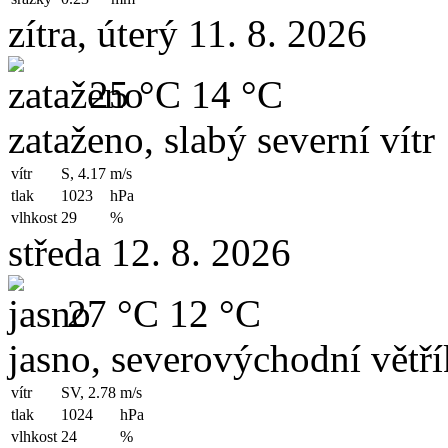
zítra, úterý 11. 8. 2026
25 °C
14 °C
zataženo, slabý severní vítr
vítr
S, 4.17
m/s
tlak
1023
hPa
vlhkost
29
%
středa 12. 8. 2026
27 °C
12 °C
jasno, severovýchodní větří
vítr
SV, 2.78
m/s
tlak
1024
hPa
vlhkost
24
%