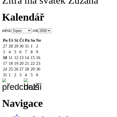
Zítra má svátek
Zuzana
Kalendář
měsíc
rok
Po
Út
St
Čt
Pá
So
Ne
27
28
29
30
31
1
2
3
4
5
6
7
8
9
10
11
12
13
14
15
16
17
18
19
20
21
22
23
24
25
26
27
28
29
30
31
1
2
3
4
5
6
Navigace