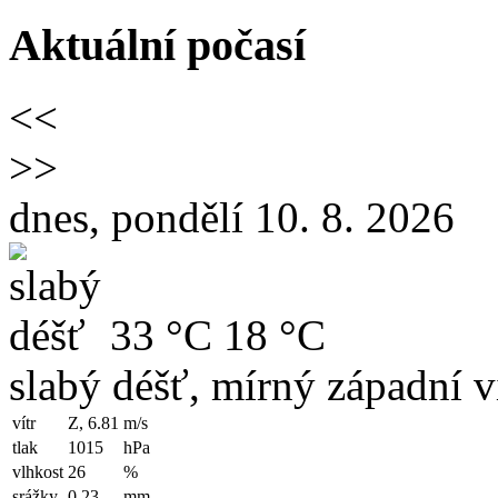
Aktuální počasí
<<
>>
dnes, pondělí 10. 8. 2026
33 °C
18 °C
slabý déšť, mírný západní v
vítr
Z, 6.81
m/s
tlak
1015
hPa
vlhkost
26
%
srážky
0.23
mm