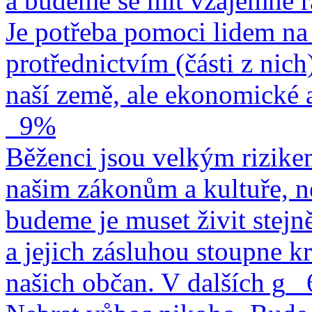
a budeme se mít vzájemně r
Je potřeba pomoci lidem na 
protřednictvím (části z nich
naší země, ale ekonomické a
9%
Běženci jsou velkým rizike
našim zákonům a kultuře, n
budeme je muset živit stejn
a jejich zásluhou stoupne kr
našich občan. V dalších g