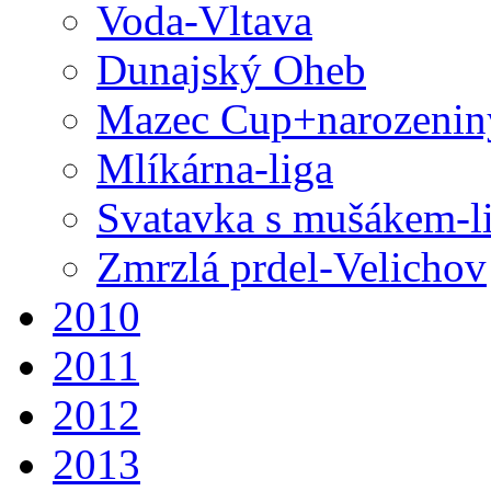
Voda-Vltava
Dunajský Oheb
Mazec Cup+narozenin
Mlíkárna-liga
Svatavka s mušákem-l
Zmrzlá prdel-Velichov
2010
2011
2012
2013