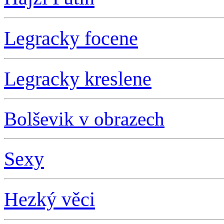
L
egracky focene
L
egracky kreslene
Bolševik v obrazech
S
exy
Hezký věci