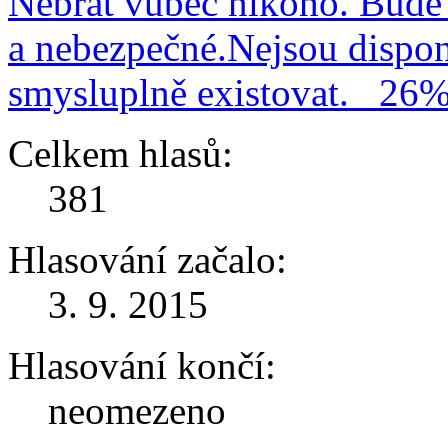
Nebrat vůbec nikoho. Bude 
a nebezpečné.Nejsou dispo
smysluplně existovat.
26
Celkem hlasů:
381
Hlasování začalo:
3. 9. 2015
Hlasování končí:
neomezeno