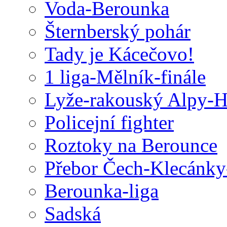
Voda-Berounka
Šternberský pohár
Tady je Kácečovo!
1 liga-Mělník-finále
Lyže-rakouský Alpy-
Policejní fighter
Roztoky na Berounce
Přebor Čech-Klecánky
Berounka-liga
Sadská