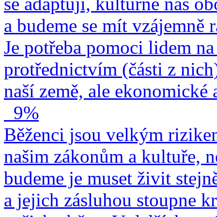
se adaptují, kulturně nás o
a budeme se mít vzájemně r
Je potřeba pomoci lidem na 
protřednictvím (části z nich
naší země, ale ekonomické a
9%
Běženci jsou velkým rizike
našim zákonům a kultuře, n
budeme je muset živit stejn
a jejich zásluhou stoupne kr