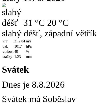
31 °C
20 °C
slabý déšť, západní větřík
vítr
Z, 2.84
m/s
tlak
1017
hPa
vlhkost
49
%
srážky
1.23
mm
Svátek
Dnes je 8.8.2026
Svátek má
Soběslav