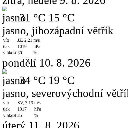
zítra, neděle 9. 8. 2026
31 °C
15 °C
jasno, jihozápadní větřík
vítr
JZ, 2.21
m/s
tlak
1019
hPa
vlhkost
30
%
pondělí 10. 8. 2026
34 °C
19 °C
jasno, severovýchodní větří
vítr
SV, 3.19
m/s
tlak
1017
hPa
vlhkost
25
%
úterý 11. 8. 2026