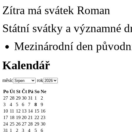
Zítra má svátek
Roman
Státní svátky a významné dn
Mezinárodní den původní
Kalendář
měsíc
rok
Po
Út
St
Čt
Pá
So
Ne
27
28
29
30
31
1
2
3
4
5
6
7
8
9
10
11
12
13
14
15
16
17
18
19
20
21
22
23
24
25
26
27
28
29
30
31
1
2
3
4
5
6