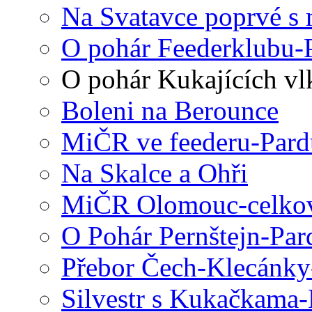
Na Svatavce poprvé s
O pohár Feederklubu-
O pohár Kukajících vl
Boleni na Berounce
MiČR ve feederu-Pard
Na Skalce a Ohři
MiČR Olomouc-celkov
O Pohár Pernštejn-Par
Přebor Čech-Klecánky
Silvestr s Kukačkama