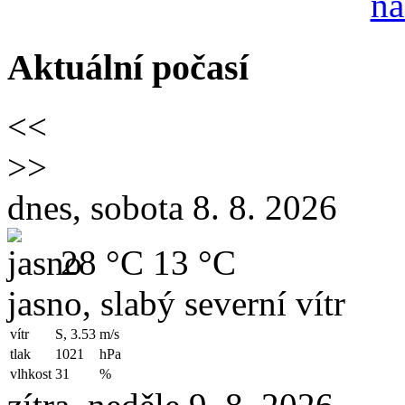
Aktuální počasí
<<
>>
dnes, sobota 8. 8. 2026
28 °C
13 °C
jasno, slabý severní vítr
vítr
S, 3.53
m/s
tlak
1021
hPa
vlhkost
31
%