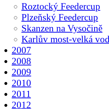
Roztocký Feedercup
Plzeňský Feedercup
Skanzen na Vysočině
Karlův most-velká vo
2007
2008
2009
2010
2011
2012