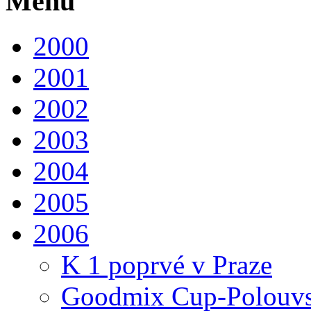
Menu
2000
2001
2002
2003
2004
2005
2006
K 1 poprvé v Praze
Goodmix Cup-Polouvs