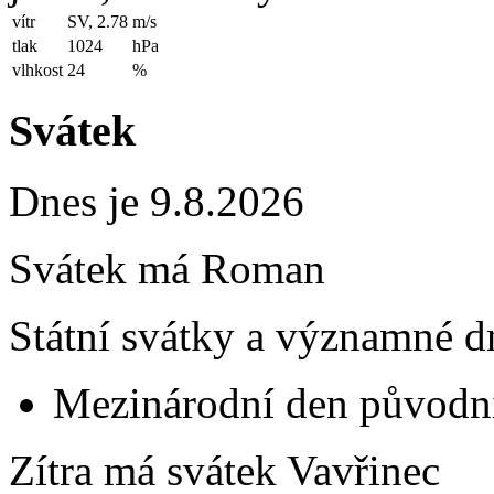
vítr
SV, 2.78
m/s
tlak
1024
hPa
vlhkost
24
%
Svátek
Dnes je 9.8.2026
Svátek má
Roman
Státní svátky a významné d
Mezinárodní den původní
Zítra má svátek
Vavřinec