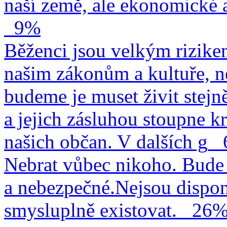
naší země, ale ekonomické a
9%
Běženci jsou velkým rizike
našim zákonům a kultuře, n
budeme je muset živit stejn
a jejich zásluhou stoupne kr
našich občan. V dalších g
Nebrat vůbec nikoho. Bude 
a nebezpečné.Nejsou dispo
smysluplně existovat.
26