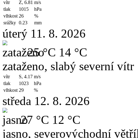
vítr
Z, 6.81
m/s
tlak
1015
hPa
vlhkost
26
%
srážky
0.23
mm
úterý 11. 8. 2026
25 °C
14 °C
zataženo, slabý severní vítr
vítr
S, 4.17
m/s
tlak
1023
hPa
vlhkost
29
%
středa 12. 8. 2026
27 °C
12 °C
jasno, severovýchodní větří