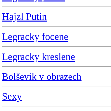
Hajzl Putin
L
egracky focene
L
egracky kreslene
Bolševik v obrazech
S
exy