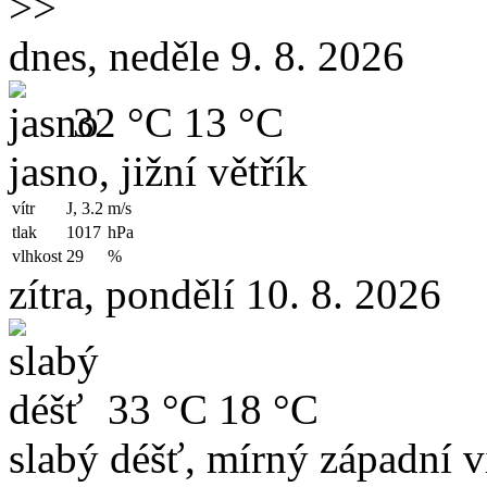
>>
dnes, neděle 9. 8. 2026
32 °C
13 °C
jasno, jižní větřík
vítr
J, 3.2
m/s
tlak
1017
hPa
vlhkost
29
%
zítra, pondělí 10. 8. 2026
33 °C
18 °C
slabý déšť, mírný západní v