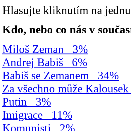
Hlasujte kliknutím na jedn
Kdo, nebo co nás v součas
Miloš Zeman
3%
Andrej Babiš
6%
Babiš se Zemanem
34%
Za všechno může Kalousek
Putin
3%
Imigrace
11%
Komunisti
2%