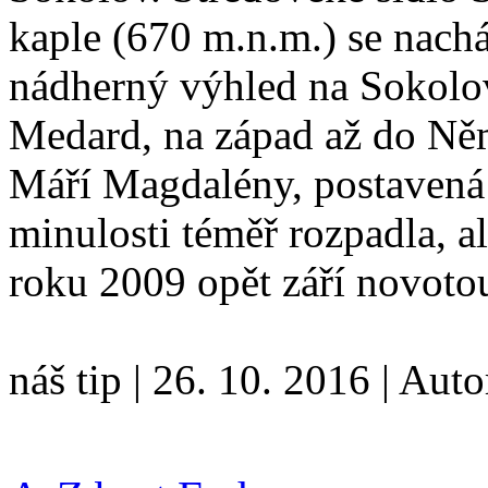
kaple (670 m.n.m.) se nachá
nádherný výhled na Sokolov
Medard, na západ až do Něm
Máří Magdalény, postavená j
minulosti téměř rozpadla, a
roku 2009 opět září novoto
náš tip
|
26. 10. 2016
|
Auto