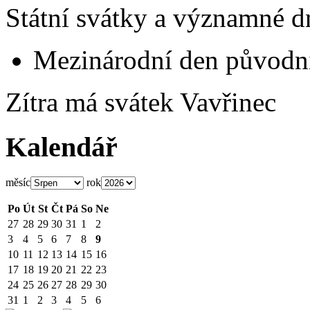
Státní svátky a významné d
Mezinárodní den původní
Zítra má svátek
Vavřinec
Kalendář
měsíc
rok
Po
Út
St
Čt
Pá
So
Ne
27
28
29
30
31
1
2
3
4
5
6
7
8
9
10
11
12
13
14
15
16
17
18
19
20
21
22
23
24
25
26
27
28
29
30
31
1
2
3
4
5
6