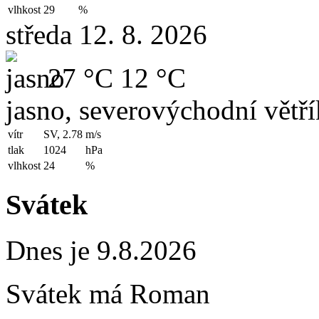
vlhkost
29
%
středa 12. 8. 2026
27 °C
12 °C
jasno, severovýchodní větří
vítr
SV, 2.78
m/s
tlak
1024
hPa
vlhkost
24
%
Svátek
Dnes je 9.8.2026
Svátek má
Roman