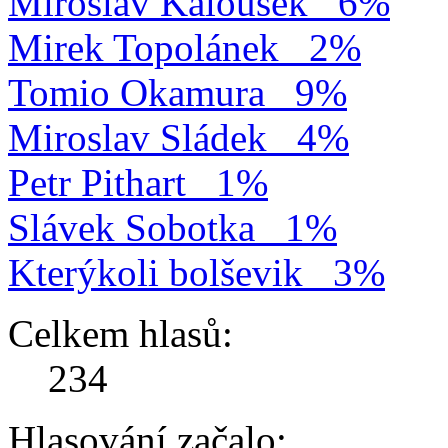
Miroslav Kalousek
6%
Mirek Topolánek
2%
Tomio Okamura
9%
Miroslav Sládek
4%
Petr Pithart
1%
Slávek Sobotka
1%
Kterýkoli bolševik
3%
Celkem hlasů:
234
Hlasování začalo: