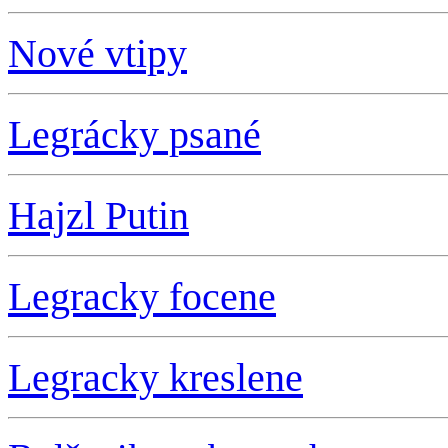
Nové vtipy
Legrácky psané
Hajzl Putin
L
egracky focene
L
egracky kreslene