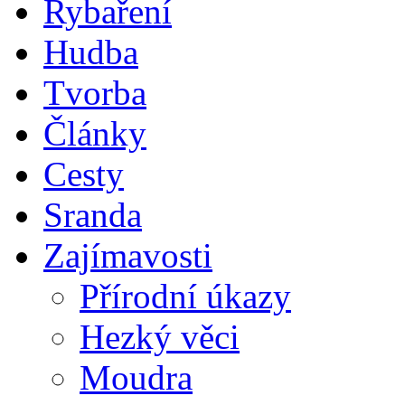
Rybaření
Hudba
Tvorba
Články
Cesty
Sranda
Zajímavosti
Přírodní úkazy
Hezký věci
Moudra