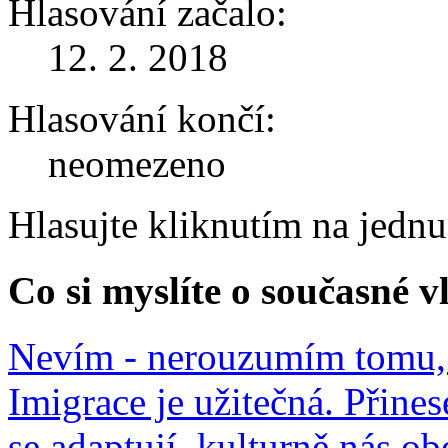
Hlasování začalo:
12. 2. 2018
Hlasování končí:
neomezeno
Hlasujte kliknutím na jedn
Co si myslíte o současné v
Nevím - nerouzumím tomu, 
Imigrace je užitečná. Přines
se adaptují, kulturně nás o