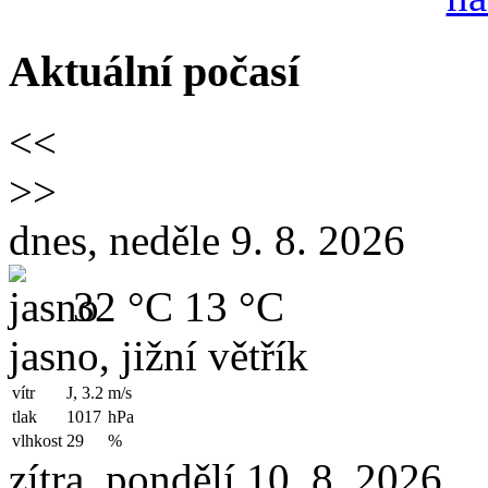
Aktuální počasí
<<
>>
dnes, neděle 9. 8. 2026
32 °C
13 °C
jasno, jižní větřík
vítr
J, 3.2
m/s
tlak
1017
hPa
vlhkost
29
%
zítra, pondělí 10. 8. 2026