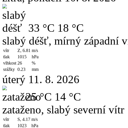
33 °C
18 °C
slabý déšť, mírný západní v
vítr
Z, 6.81
m/s
tlak
1015
hPa
vlhkost
26
%
srážky
0.23
mm
úterý 11. 8. 2026
25 °C
14 °C
zataženo, slabý severní vítr
vítr
S, 4.17
m/s
tlak
1023
hPa