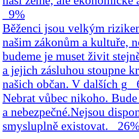
naší země, ale ekonomické a
9%
Běženci jsou velkým rizike
našim zákonům a kultuře, n
budeme je muset živit stejn
a jejich zásluhou stoupne kr
našich občan. V dalších g
Nebrat vůbec nikoho. Bude 
a nebezpečné.Nejsou dispo
smysluplně existovat.
26