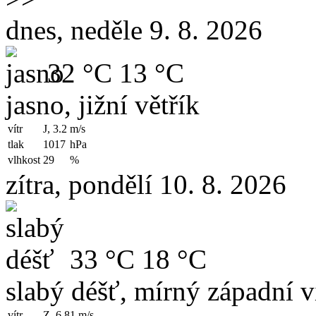
dnes, neděle 9. 8. 2026
32 °C
13 °C
jasno, jižní větřík
vítr
J, 3.2
m/s
tlak
1017
hPa
vlhkost
29
%
zítra, pondělí 10. 8. 2026
33 °C
18 °C
slabý déšť, mírný západní v
vítr
Z, 6.81
m/s