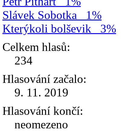
Petr Pithart
1%
Slávek Sobotka
1%
Kterýkoli bolševik
3%
Celkem hlasů:
234
Hlasování začalo:
9. 11. 2019
Hlasování končí:
neomezeno