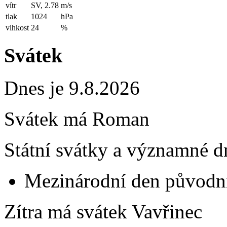
vítr
SV, 2.78
m/s
tlak
1024
hPa
vlhkost
24
%
Svátek
Dnes je 9.8.2026
Svátek má
Roman
Státní svátky a významné d
Mezinárodní den původní
Zítra má svátek
Vavřinec