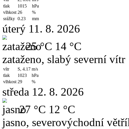
tlak
1015
hPa
vlhkost
26
%
srážky
0.23
mm
úterý 11. 8. 2026
25 °C
14 °C
zataženo, slabý severní vítr
vítr
S, 4.17
m/s
tlak
1023
hPa
vlhkost
29
%
středa 12. 8. 2026
27 °C
12 °C
jasno, severovýchodní větří