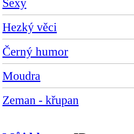
S
exy
Hezký věci
Černý humor
Moudra
Zeman - křupan