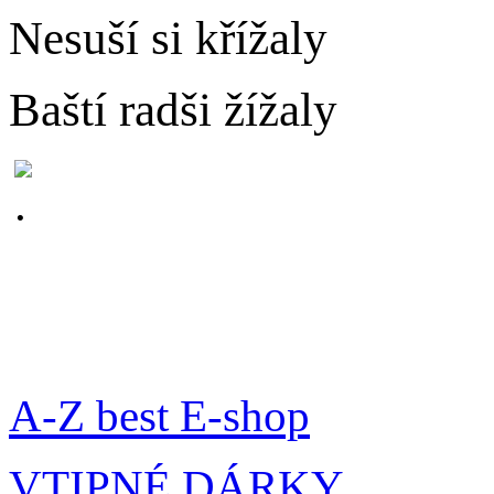
Nesuší si křížaly
Baští radši žížaly
A-Z best E-shop
VTIPNÉ DÁRKY