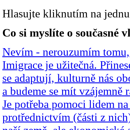
Hlasujte kliknutím na jedn
Co si myslíte o současné v
Nevím - nerouzumím tomu, 
Imigrace je užitečná. Přines
se adaptují, kulturně nás o
a budeme se mít vzájemně r
Je potřeba pomoci lidem na 
protřednictvím (části z nich