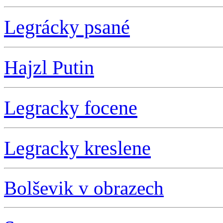
Legrácky psané
Hajzl Putin
L
egracky focene
L
egracky kreslene
Bolševik v obrazech