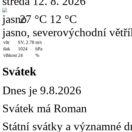
středa 12. 8. 2026
27 °C
12 °C
jasno, severovýchodní větří
vítr
SV, 2.78
m/s
tlak
1024
hPa
vlhkost
24
%
Svátek
Dnes je 9.8.2026
Svátek má
Roman
Státní svátky a významné d