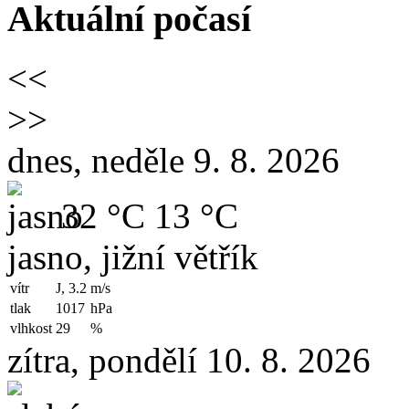
Aktuální počasí
<<
>>
dnes, neděle 9. 8. 2026
32 °C
13 °C
jasno, jižní větřík
vítr
J, 3.2
m/s
tlak
1017
hPa
vlhkost
29
%
zítra, pondělí 10. 8. 2026