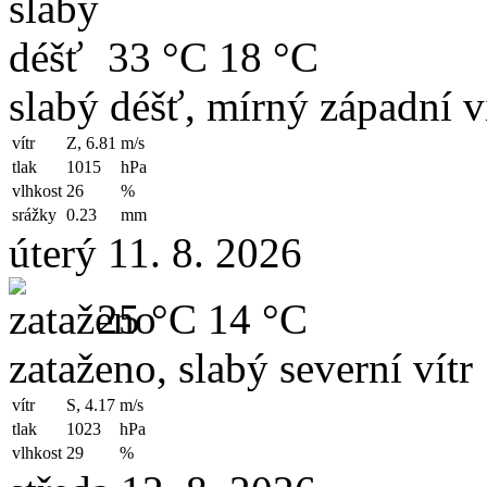
33 °C
18 °C
slabý déšť, mírný západní v
vítr
Z, 6.81
m/s
tlak
1015
hPa
vlhkost
26
%
srážky
0.23
mm
úterý 11. 8. 2026
25 °C
14 °C
zataženo, slabý severní vítr
vítr
S, 4.17
m/s
tlak
1023
hPa
vlhkost
29
%