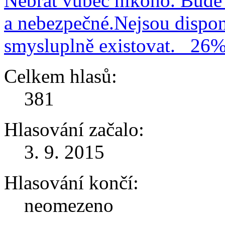
Nebrat vůbec nikoho. Bude 
a nebezpečné.Nejsou dispo
smysluplně existovat.
26
Celkem hlasů:
381
Hlasování začalo:
3. 9. 2015
Hlasování končí:
neomezeno