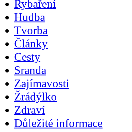
Rybaření
Hudba
Tvorba
Články
Cesty
Sranda
Zajímavosti
Žrádýlko
Zdraví
Důležité informace