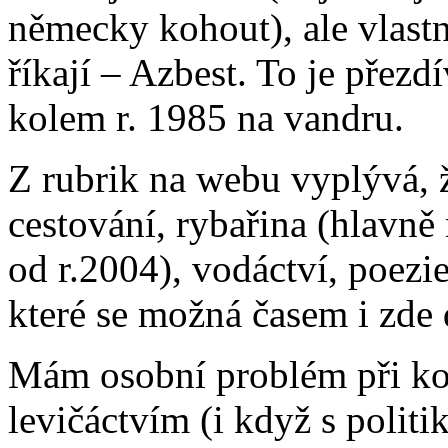
německy kohout), ale vlastn
říkají – Azbest. To je přezd
kolem r. 1985 na vandru.
Z rubrik na webu vyplývá, 
cestování, rybařina (hlavn
od r.2004), vodáctví, poezie,
které se možná časem i zde 
Mám osobní problém při kon
levičáctvím (i když s politi