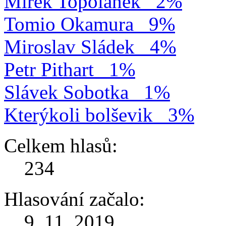
Mirek Topolánek
2%
Tomio Okamura
9%
Miroslav Sládek
4%
Petr Pithart
1%
Slávek Sobotka
1%
Kterýkoli bolševik
3%
Celkem hlasů:
234
Hlasování začalo:
9. 11. 2019