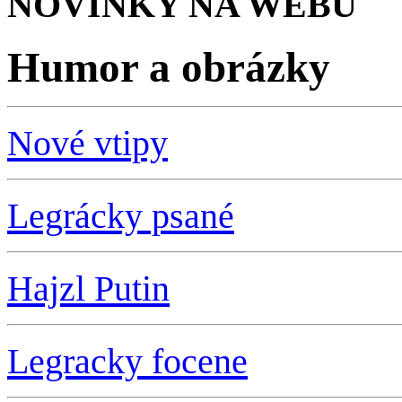
NOVINKY NA WEBU
Humor a obrázky
Nové vtipy
Legrácky psané
Hajzl Putin
L
egracky focene