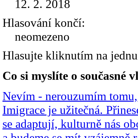
12. 2. 2018
Hlasování končí:
neomezeno
Hlasujte kliknutím na jedn
Co si myslíte o současné v
Nevím - nerouzumím tomu, 
Imigrace je užitečná. Přines
se adaptují, kulturně nás o
a budeme se mít vzájemně r