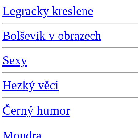
L
egracky kreslene
Bolševik v obrazech
S
exy
Hezký věci
Černý humor
Moudra