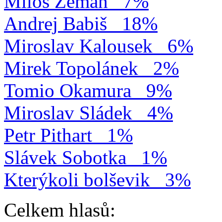
Miloš Zeman
7%
Andrej Babiš
18%
Miroslav Kalousek
6%
Mirek Topolánek
2%
Tomio Okamura
9%
Miroslav Sládek
4%
Petr Pithart
1%
Slávek Sobotka
1%
Kterýkoli bolševik
3%
Celkem hlasů: