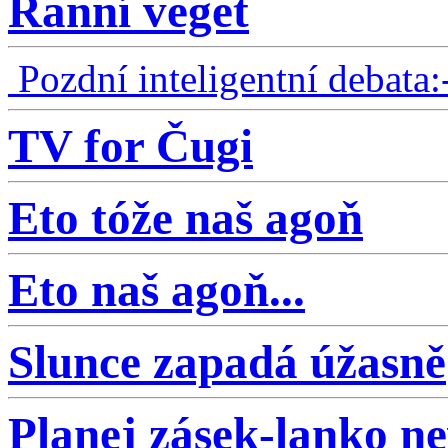
Ranní veget
Pozdní inteligentní debata:
TV for Čugi
Eto tóže naš agoň
Eto naš agoň...
Slunce zapadá úžasně
Planej zásek-lanko n