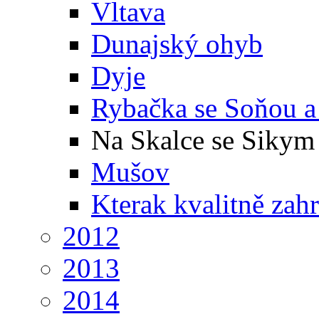
Vltava
Dunajský ohyb
Dyje
Rybačka se Soňou a 
Na Skalce se Sikym
Mušov
Kterak kvalitně zah
2012
2013
2014