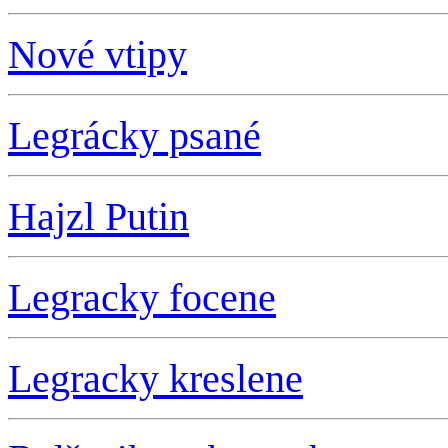
Nové vtipy
Legrácky psané
Hajzl Putin
L
egracky focene
L
egracky kreslene