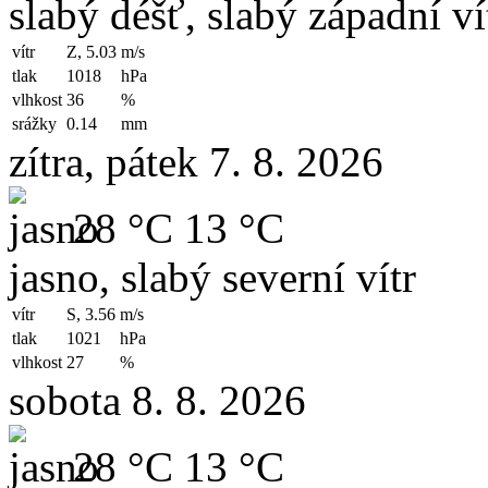
slabý déšť, slabý západní ví
vítr
Z, 5.03
m/s
tlak
1018
hPa
vlhkost
36
%
srážky
0.14
mm
zítra, pátek 7. 8. 2026
28 °C
13 °C
jasno, slabý severní vítr
vítr
S, 3.56
m/s
tlak
1021
hPa
vlhkost
27
%
sobota 8. 8. 2026
28 °C
13 °C