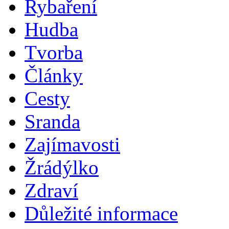
Rybaření
Hudba
Tvorba
Články
Cesty
Sranda
Zajímavosti
Žrádýlko
Zdraví
Důležité informace