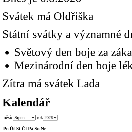
Svátek má
Oldřiška
Státní svátky a významné d
Světový den boje za záka
Mezinárodní den boje lék
Zítra má svátek
Lada
Kalendář
měsíc
rok
Po
Út
St
Čt
Pá
So
Ne