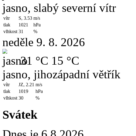
jasno, slabý severní vítr
vítr
S, 3.53
m/s
tlak
1021
hPa
vlhkost
31
%
neděle 9. 8. 2026
31 °C
15 °C
jasno, jihozápadní větřík
vítr
JZ, 2.21
m/s
tlak
1019
hPa
vlhkost
30
%
Svátek
Dnes je 6.8.2026