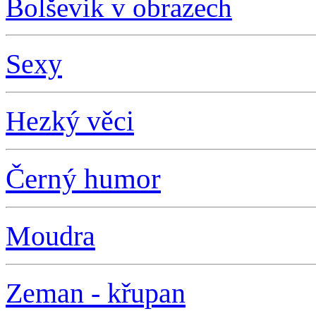
Bolševik v obrazech
S
exy
Hezký věci
Černý humor
Moudra
Zeman - křupan