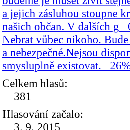
budeme je muset živit stejn
a jejich zásluhou stoupne kr
našich občan. V dalších g
Nebrat vůbec nikoho. Bude 
a nebezpečné.Nejsou dispo
smysluplně existovat.
26
Celkem hlasů:
381
Hlasování začalo:
3. 9. 2015