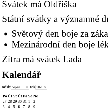
Svátek má
Oldřiška
Státní svátky a významné d
Světový den boje za záka
Mezinárodní den boje lék
Zítra má svátek
Lada
Kalendář
měsíc
rok
Po
Út
St
Čt
Pá
So
Ne
27
28
29
30
31
1
2
3
4
5
6
7
8
9