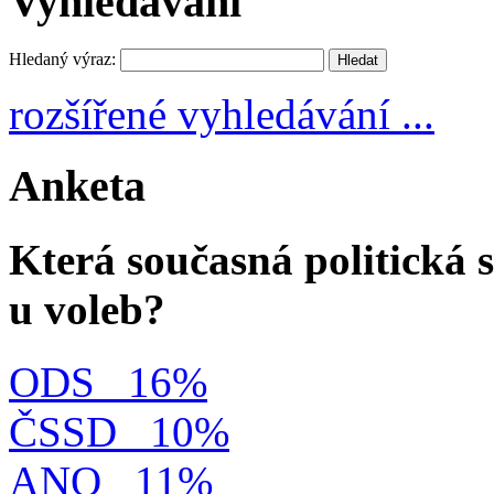
Vyhledávání
Hledaný výraz:
rozšířené vyhledávání ...
Anketa
Která současná politická s
u voleb?
ODS
16%
ČSSD
10%
ANO
11%