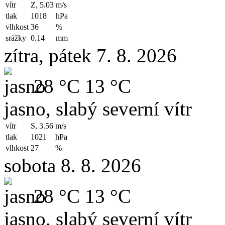
vítr
Z, 5.03
m/s
tlak
1018
hPa
vlhkost
36
%
srážky
0.14
mm
zítra, pátek 7. 8. 2026
28 °C
13 °C
jasno, slabý severní vítr
vítr
S, 3.56
m/s
tlak
1021
hPa
vlhkost
27
%
sobota 8. 8. 2026
28 °C
13 °C
jasno, slabý severní vítr