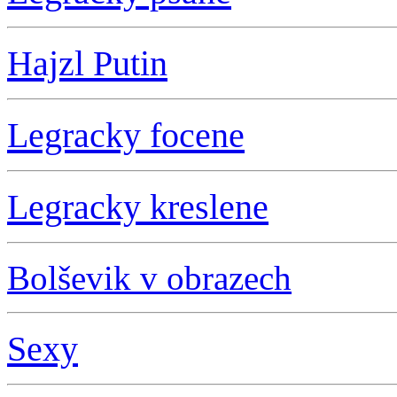
Hajzl Putin
L
egracky focene
L
egracky kreslene
Bolševik v obrazech
S
exy