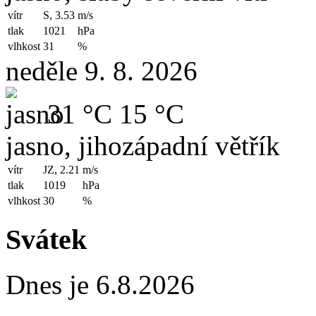
vítr
S, 3.53
m/s
tlak
1021
hPa
vlhkost
31
%
neděle 9. 8. 2026
31 °C
15 °C
jasno, jihozápadní větřík
vítr
JZ, 2.21
m/s
tlak
1019
hPa
vlhkost
30
%
Svátek
Dnes je 6.8.2026