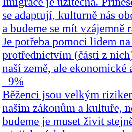
Imigrace je užitečná. Přines
se adaptují, kulturně nás o
a budeme se mít vzájemně r
Je potřeba pomoci lidem na 
protřednictvím (části z nich
naší země, ale ekonomické a
9%
Běženci jsou velkým rizike
našim zákonům a kultuře, n
budeme je muset živit stejn