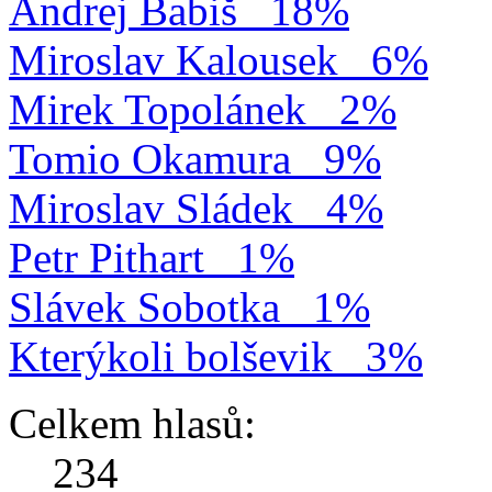
Andrej Babiš
18%
Miroslav Kalousek
6%
Mirek Topolánek
2%
Tomio Okamura
9%
Miroslav Sládek
4%
Petr Pithart
1%
Slávek Sobotka
1%
Kterýkoli bolševik
3%
Celkem hlasů:
234