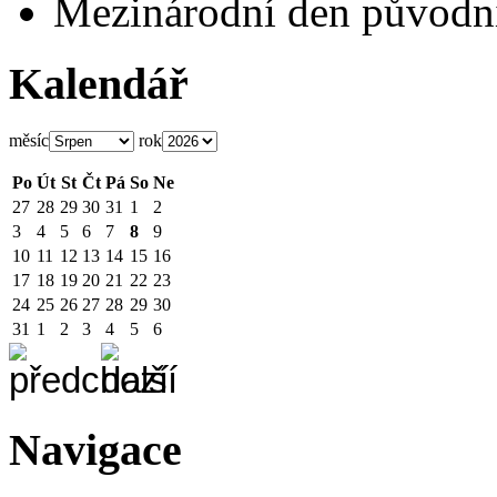
Mezinárodní den původní
Kalendář
měsíc
rok
Po
Út
St
Čt
Pá
So
Ne
27
28
29
30
31
1
2
3
4
5
6
7
8
9
10
11
12
13
14
15
16
17
18
19
20
21
22
23
24
25
26
27
28
29
30
31
1
2
3
4
5
6
Navigace