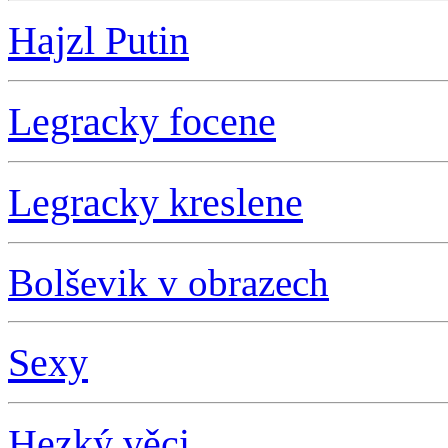
Hajzl Putin
L
egracky focene
L
egracky kreslene
Bolševik v obrazech
S
exy
Hezký věci