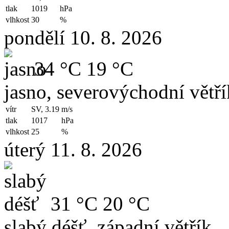
tlak
1019
hPa
vlhkost
30
%
pondělí 10. 8. 2026
34 °C
19 °C
jasno, severovýchodní větří
vítr
SV, 3.19
m/s
tlak
1017
hPa
vlhkost
25
%
úterý 11. 8. 2026
31 °C
20 °C
slabý déšť, západní větřík