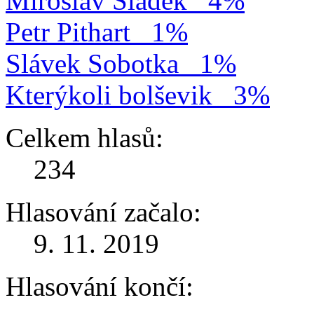
Miroslav Sládek
4%
Petr Pithart
1%
Slávek Sobotka
1%
Kterýkoli bolševik
3%
Celkem hlasů:
234
Hlasování začalo:
9. 11. 2019
Hlasování končí: