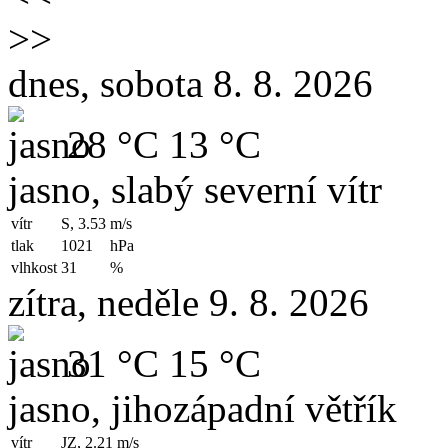
>>
dnes, sobota 8. 8. 2026
28 °C
13 °C
jasno, slabý severní vítr
vítr
S, 3.53
m/s
tlak
1021
hPa
vlhkost
31
%
zítra, neděle 9. 8. 2026
31 °C
15 °C
jasno, jihozápadní větřík
vítr
JZ, 2.21
m/s