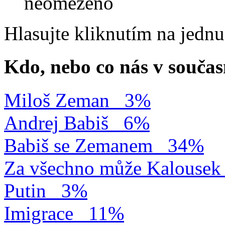
neomezeno
Hlasujte kliknutím na jedn
Kdo, nebo co nás v součas
Miloš Zeman
3%
Andrej Babiš
6%
Babiš se Zemanem
34%
Za všechno může Kalousek
Putin
3%
Imigrace
11%