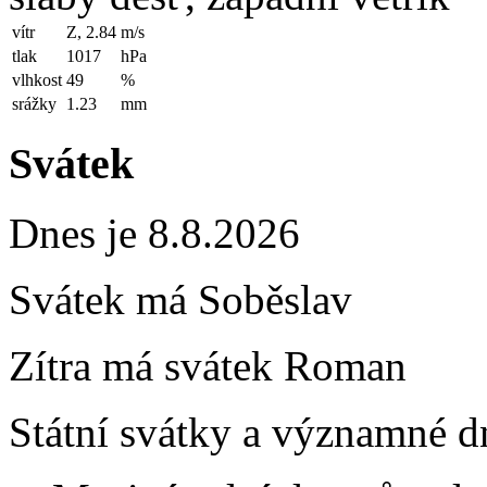
vítr
Z, 2.84
m/s
tlak
1017
hPa
vlhkost
49
%
srážky
1.23
mm
Svátek
Dnes je 8.8.2026
Svátek má
Soběslav
Zítra má svátek
Roman
Státní svátky a významné dn