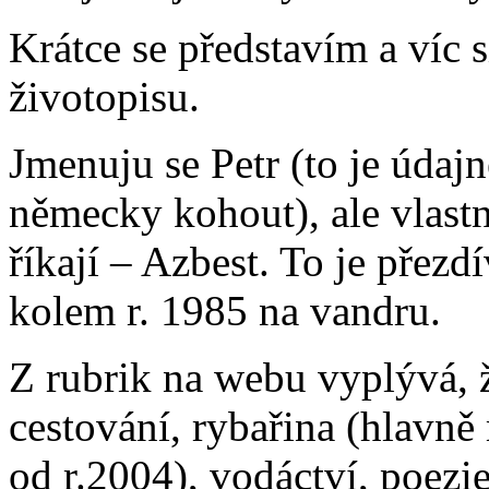
Krátce se představím a víc 
životopisu.
Jmenuju se Petr (to je údajn
německy kohout), ale vlastn
říkají – Azbest. To je přezd
kolem r. 1985 na vandru.
Z rubrik na webu vyplývá, 
cestování, rybařina (hlavn
od r.2004), vodáctví, poezie,