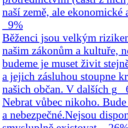
naší země, ale ekonomické a
9%
Běženci jsou velkým rizike
našim zákonům a kultuře, n
budeme je muset živit stejn
a jejich zásluhou stoupne kr
našich občan. V dalších g
Nebrat vůbec nikoho. Bude 
a nebezpečné.Nejsou dispo
smysluplně existovat.
26