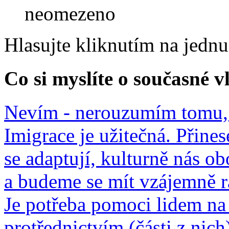
neomezeno
Hlasujte kliknutím na jedn
Co si myslíte o současné v
Nevím - nerouzumím tomu, 
Imigrace je užitečná. Přines
se adaptují, kulturně nás o
a budeme se mít vzájemně r
Je potřeba pomoci lidem na 
protřednictvím (části z nich