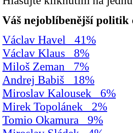
Hlasujte kliknutím na jedn
Váš nejoblíbenější politi
Václav Havel
41%
Václav Klaus
8%
Miloš Zeman
7%
Andrej Babiš
18%
Miroslav Kalousek
6%
Mirek Topolánek
2%
Tomio Okamura
9%