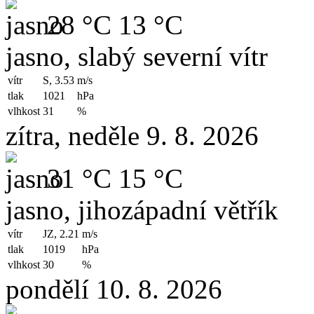
28 °C
13 °C
jasno, slabý severní vítr
vítr
S, 3.53
m/s
tlak
1021
hPa
vlhkost
31
%
zítra, neděle 9. 8. 2026
31 °C
15 °C
jasno, jihozápadní větřík
vítr
JZ, 2.21
m/s
tlak
1019
hPa
vlhkost
30
%
pondělí 10. 8. 2026