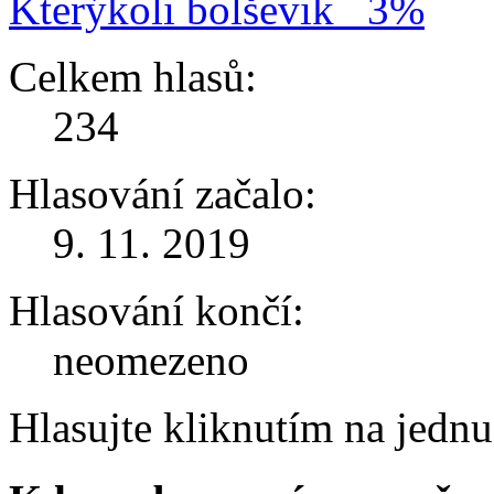
Kterýkoli bolševik
3%
Celkem hlasů:
234
Hlasování začalo:
9. 11. 2019
Hlasování končí:
neomezeno
Hlasujte kliknutím na jedn