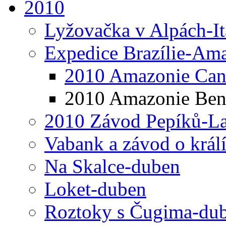
2010
Lyžovačka v Alpách-I
Expedice Brazílie-Ama
2010 Amazonie Ca
2010 Amazonie Be
2010 Závod Pepíků-L
Vabank a závod o král
Na Skalce-duben
Loket-duben
Roztoky s Čugima-du