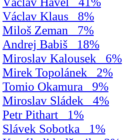
Václav Havel
41%
Václav Klaus
8%
Miloš Zeman
7%
Andrej Babiš
18%
Miroslav Kalousek
6%
Mirek Topolánek
2%
Tomio Okamura
9%
Miroslav Sládek
4%
Petr Pithart
1%
Slávek Sobotka
1%