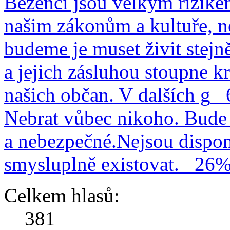
Běženci jsou velkým rizike
našim zákonům a kultuře, n
budeme je muset živit stejn
a jejich zásluhou stoupne kr
našich občan. V dalších g
Nebrat vůbec nikoho. Bude 
a nebezpečné.Nejsou dispo
smysluplně existovat.
26
Celkem hlasů:
381