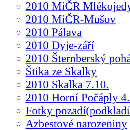
2010 MiČR Mlékojed
2010 MiČR-Mušov
2010 Pálava
2010 Dyje-září
2010 Šternberský pohá
Štika ze Skalky
2010 Skalka 7.10.
2010 Horní Počáply 4.
Fotky pozadí(podkladů
Azbestové narozeniny