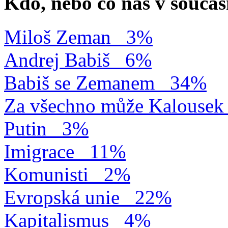
Kdo, nebo co nás v součas
Miloš Zeman
3%
Andrej Babiš
6%
Babiš se Zemanem
34%
Za všechno může Kalousek
Putin
3%
Imigrace
11%
Komunisti
2%
Evropská unie
22%
Kapitalismus
4%