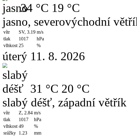
34 °C
19 °C
jasno, severovýchodní větří
vítr
SV, 3.19
m/s
tlak
1017
hPa
vlhkost
25
%
úterý 11. 8. 2026
31 °C
20 °C
slabý déšť, západní větřík
vítr
Z, 2.84
m/s
tlak
1017
hPa
vlhkost
49
%
srážky
1.23
mm